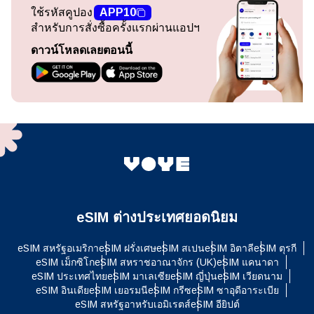
ใช้รหัสคูปอง
APP10
สำหรับการสั่งซื้อครั้งแรกผ่านแอปฯ
ดาวน์โหลดเลยตอนนี้
eSIM ต่างประเทศยอดนิยม
eSIM สหรัฐอเมริกา
eSIM ฝรั่งเศษ
eSIM สเปน
eSIM อิตาลี
eSIM ตุรกี
eSIM เม็กซิโก
eSIM สหราชอาณาจักร (UK)
eSIM แคนาดา
eSIM ประเทศไทย
eSIM มาเลเซีย
eSIM ญี่ปุ่น
eSIM เวียดนาม
eSIM อินเดีย
eSIM เยอรมนี
eSIM กรีซ
eSIM ซาอุดีอาระเบีย
eSIM สหรัฐอาหรับเอมิเรตส์
eSIM อียิปต์