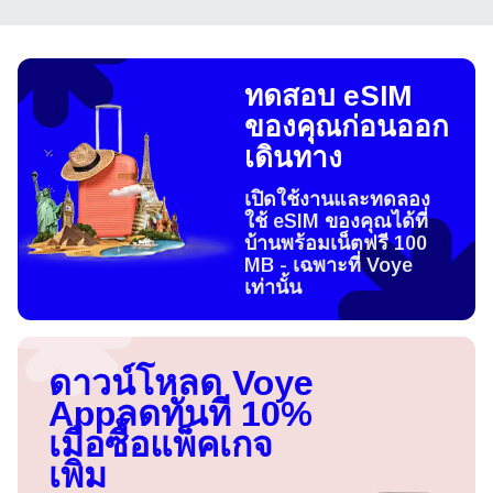
ทดสอบ eSIM
ของคุณก่อนออก
เดินทาง
เปิดใช้งานและทดลอง
ใช้ eSIM ของคุณได้ที่
บ้านพร้อมเน็ตฟรี 100
MB - เฉพาะที่ Voye
เท่านั้น
ดาวน์โหลด Voye
App
ลดทันที 10%
เมื่อซื้อแพ็คเกจ
เพิ่ม