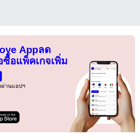
Voye App
ลด
อซื้อแพ็คเกจเพิ่ม
รกผ่านแอปฯ