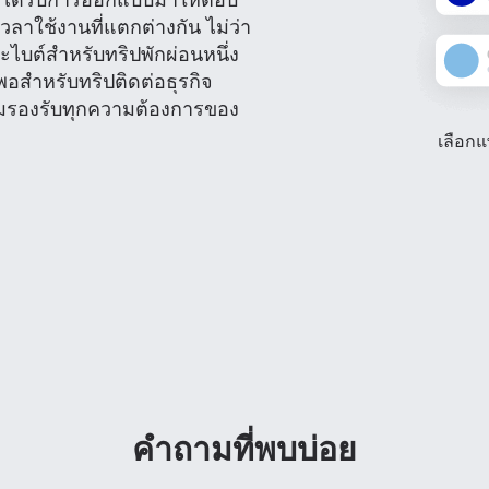
่งได้รับการออกแบบมาให้ตอบ
ลาใช้งานที่แตกต่างกัน ไม่ว่า
กะไบต์สำหรับทริปพักผ่อนหนึ่ง
พอสำหรับทริปติดต่อธุรกิจ
้อมรองรับทุกความต้องการของ
เลือกแ
เข้าสู่ระบบหรือสมัครสมาชิก
ะรับ eSIM ได้อย่างไร?
คำถามที่พบบ่อย
ดำเนินการต่อยังบัญชีของคุณหรือสร้างบัญชีใหม่ในไม่กี่วินาที
รับ eSIM ของคุณ ให้เริ่มด้วยการตรวจสอบว่าอุปกรณ์ของคุณรอง
ลยี eSIM หรือไม่ จากนั้นติดต่อเครือข่ายมือถือของคุณเพื่อขอเปิ