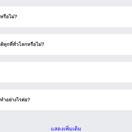
ิการ eSIM โดยทางเครือข่ายจะมอบคิวอาร์โค้ดหรือรายละเอียดกา
ดำเนินการต่อด้วย
Apple
นให้คุณนำไปสแกนหรือกรอกในส่วนการตั้งค่าอุปกรณ์ เมื่อเปิดใช้
 หรือไม่?
ล้ว คุณก็สามารถเพลิดเพลินกับข้อดีของ eSIM ได้โดยไม่จำเป็นต้อง
ดจริงเลย
หรือดำเนินการต่อด้วยอีเมล
กสกุลเงิน:
ทุกที่ทั่วโลกหรือไม่?
อกภาษา:
กุลเงิน
ส่งรหัส OTP
- ดอลลาร์สหรัฐ
KRW - วอนเกาหลีใต้
nglish
Español
องทำอย่างไรต่อ?
- ดอลลาร์สิงคโปร์
TWD - ดอลลาร์ไต้หวันใหม่
eutsch
Français
 เยนญี่ปุ่น
EUR - ยูโร
แสดงเพิ่มเติม