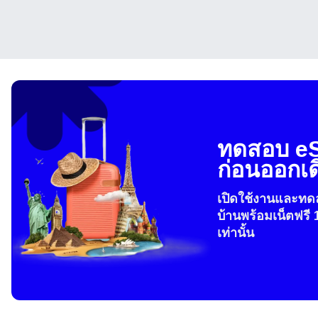
ية
THB 
IDR -
P
ทดสอบ e
CAD 
ก่อนออกเ
ไ
AED 
เปิดใช้งานและทดล
บ้านพร้อมเน็ตฟรี 
เท่านั้น
CHF 
HKD 