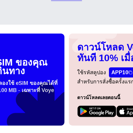
עברית
العرب
- บาทไทย
PHP - เปโซฟิลิปปินส์
日本語
한국어
 รูเปียห์อินโดนีเซีย
AUD - ดอลลาร์ออสเตรเลีย
ดาวน์โหลด 
olski
Português
ทันที 10% เมื่
SIM ของคุณ
- ดอลลาร์แคนาดา
GBP - ปอนด์สเตอร์ลิง
ดินทาง
ใช้รหัสคูปอง
APP10
ทย
Türkçe
สำหรับการสั่งซื้อครั้งแ
- ดีร์แฮมสหรัฐอาหรับเอมิเรตส์
ILS - นิวเชเกลอิสราเอล
องใช้ eSIM ของคุณได้ที่
100 MB - เฉพาะที่ Voye
简体中文
繁體中文
ดาวน์โหลดเลยตอนนี้
- ฟรังก์สวิส
NZD - ดอลลาร์นิวซีแลนด์
- Hong Kong Dollar