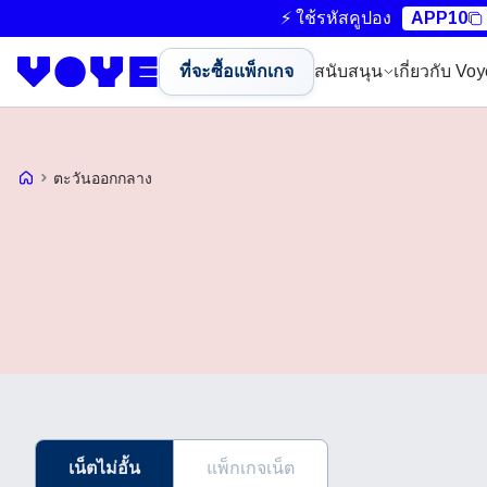
⚡ ใช้รหัสคูปอง
APP10
ที่จะซื้อแพ็กเกจ
สนับสนุน
เกี่ยวกับ Vo
หน้าแรก Voye
ตะวันออกกลาง
เน็ตไม่อั้น
แพ็กเกจเน็ต