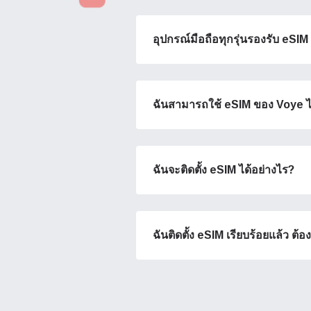
งานบร
ใช้งา
อุปกรณ์มือถือทุกรุ่นรองรับ eSIM
เสร็จแ
มการ์
เลือ
อีเมล
ฉันสามารถใช้ eSIM ของ Voye ได้
เลื
ค้นหาส
ฉันจะติดตั้ง eSIM ได้อย่างไร?
USD 
E
ฉันติดตั้ง eSIM เรียบร้อยแล้ว ต้
SGD 
D
JPY -