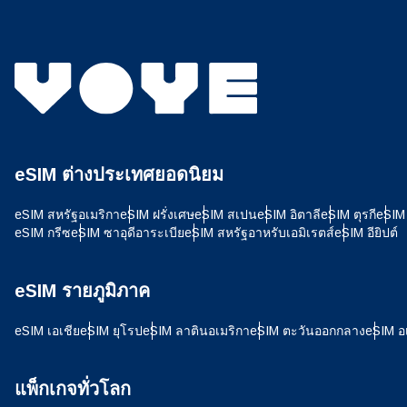
eSIM ต่างประเทศยอดนิยม
eSIM สหรัฐอเมริกา
eSIM ฝรั่งเศษ
eSIM สเปน
eSIM อิตาลี
eSIM ตุรกี
eSIM 
eSIM กรีซ
eSIM ซาอุดีอาระเบีย
eSIM สหรัฐอาหรับเอมิเรตส์
eSIM อียิปต์
eSIM รายภูมิภาค
ฉันจ
eSIM เอเชีย
eSIM ยุโรป
eSIM ลาตินอเมริกา
eSIM ตะวันออกกลาง
eSIM อ
ในการ
เทคโนโ
แพ็กเกจทั่วโลก
งานบร