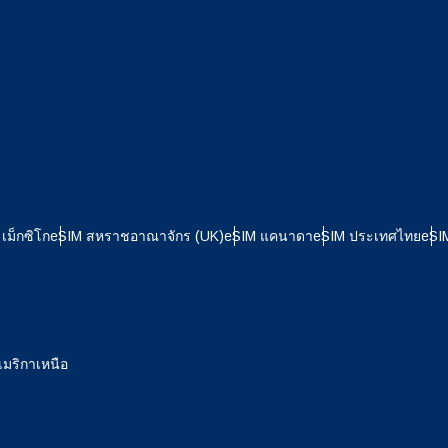
เม็กซิโก
eSIM สหราชอาณาจักร (UK)
eSIM แคนาดา
eSIM ประเทศไทย
eSI
เข้าสู่ระบบหรือสมัครสมาชิก
ะรับ eSIM ได้อย่างไร?
เมริกาเหนือ
ดำเนินการต่อยังบัญชีของคุณหรือสร้างบัญชีใหม่ในไม่กี่วินาที
รับ eSIM ของคุณ ให้เริ่มด้วยการตรวจสอบว่าอุปกรณ์ของคุณรอง
ลยี eSIM หรือไม่ จากนั้นติดต่อเครือข่ายมือถือของคุณเพื่อขอเปิ
ดำเนินการต่อด้วย
App
ิการ eSIM โดยทางเครือข่ายจะมอบคิวอาร์โค้ดหรือรายละเอียดกา