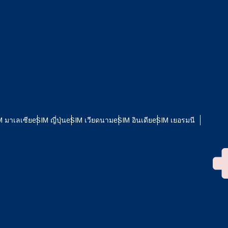
M มาเลเซีย
eSIM ญี่ปุ่น
eSIM เวียดนาม
eSIM อินเดีย
eSIM เยอรมนี
ปิดหน้าต่างป๊อปอัป
รับ
ดใช้
le
รเปิด