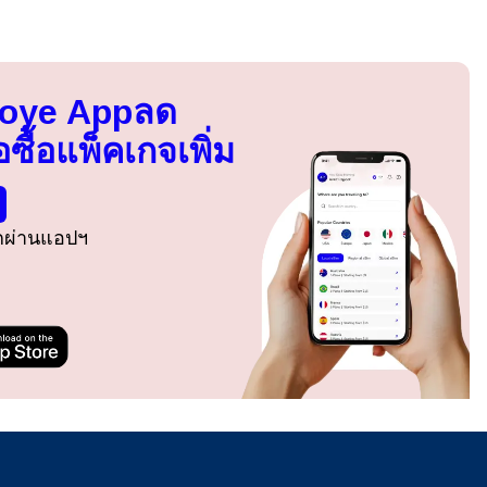
Voye App
ลด
อซื้อแพ็คเกจเพิ่ม
รกผ่านแอปฯ