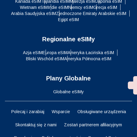
Kanada eSIM
Tajlandia eSIM
Malezja eSIM
Japonia eSIM
Wietnam eSIM
Indie eSIM
Niemcy eSIM
Grecja eSIM
Arabia Saudyjska eSIM
Zjednoczone Emiraty Arabskie eSIM
Egipt eSIM
Regionalne eSIMy
Azja eSIM
Europa eSIM
Ameryka Łacińska eSIM
Bliski Wschód eSIM
Ameryka Północna eSIM
Plany Globalne
Globalne eSIMy
Polecaj i zarabiaj
Wsparcie
Obsługiwane urządzenia
Skontaktuj się z nami
Zostań partnerem afiliacyjnym