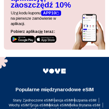
zaoszczędź 10%
Użyj kodu kuponu
APP10
na pierwsze zamówienie w
aplikacji.
Pobierz aplikację teraz:
Popularne międzynarodowe eSIM
Stany Zjednoczone eSIM
Francja eSIM
Hiszpania eSIM
Włochy eSIM
Turcja eSIM
Meksyk eSIM
Wielka Brytania eSIM