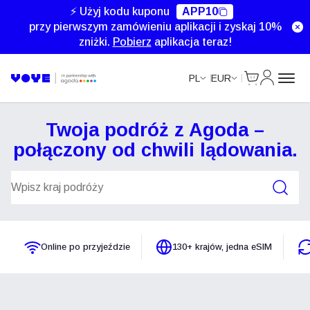
⚡ Użyj kodu kuponu
APP10
przy pierwszym zamówieniu aplikacji i zyskaj 10%
zniżki.
Pobierz
aplikacja teraz!
Cart
Moje kon
PL
EUR
Twoja podróż z Agoda –
połączony od chwili lądowania.
Wyszukaj plany
Online po przyjeździe
130+ krajów, jedna eSIM