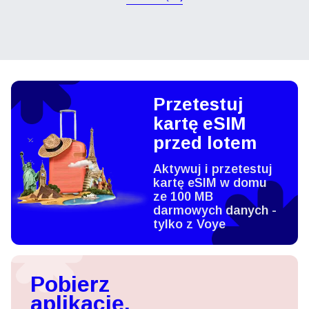
Przetestuj
kartę eSIM
przed lotem
Aktywuj i przetestuj
kartę eSIM w domu
ze 100 MB
darmowych danych -
tylko z Voye
Pobierz
aplikację,