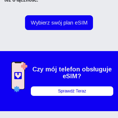
też o łączność.
Wybierz swój plan eSIM
Czy mój telefon
obsługuje
eSIM?
Sprawdź Teraz