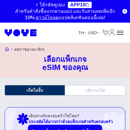
⚡ ใช้รหัสคูปอง
APP10
สำหรับคำสั่งซื้อแรกผ่านแอป และรับส่วนลดเพิ่มอีก
10%
ดาวน์โหลด
แอปพลิเคชันตอนนี้เลย!
ตะกร้าสินค้า
บัญชีของ
TH
USD
หน้าแรก Voye
สหราชอาณาจักร
เลือกแพ็กเกจ
eSIM ของคุณ
เน็ตไม่อั้น
แพ็กเกจเน็ต
เดินทางกับครอบครัวใช่ไหม?
ประหยัดได้มากกว่าด้วยแพ็กเกจสำหรับครอบครัว