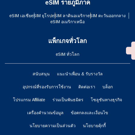
eSIM รายภูมิภาค
eSIM เอเชีย
eSIM ยุโรป
eSIM ลาตินอเมริกา
eSIM ตะวันออกกลาง
eSIM อเมริกาเหนือ
แพ็กเกจทั่วโลก
eSIM ทั่วโลก
สนับสนุน
แนะนำเพื่อน & รับรางวัล
อุปกรณ์ที่รองรับการใช้งาน
ติดต่อเรา
บล็อก
โปรแกรม Affiliate
ร่วมเป็นพันธมิตร
โซลูชันทางธุรกิจ
เครื่องคำนวณข้อมูล
ข้อตกลงและเงื่อนไข
นโยบายความเป็นส่วนตัว
นโยบายคุ้กกี้