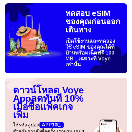
ทดสอบ eSIM
ของคุณก่อนออก
เดินทาง
เปิดใช้งานและทดลอง
ใช้ eSIM ของคุณได้ที่
บ้านพร้อมเน็ตฟรี 100
MB - เฉพาะที่ Voye
เท่านั้น
ดาวน์โหลด Voye
App
ลดทันที 10%
เมื่อซื้อแพ็คเกจ
เพิ่ม
ใช้รหัสคูปอง
APP10
สำหรับการสั่งซื้อครั้งแรกผ่านแอปฯ