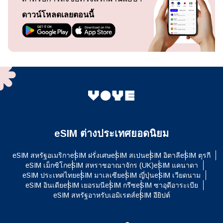
ดาวน์โหลดเลยตอนนี้
eSIM ต่างประเทศยอดนิยม
eSIM สหรัฐอเมริกา
eSIM ฝรั่งเศษ
eSIM สเปน
eSIM อิตาลี
eSIM ตุรกี
eSIM เม็กซิโก
eSIM สหราชอาณาจักร (UK)
eSIM แคนาดา
eSIM ประเทศไทย
eSIM มาเลเซีย
eSIM ญี่ปุ่น
eSIM เวียดนาม
eSIM อินเดีย
eSIM เยอรมนี
eSIM กรีซ
eSIM ซาอุดีอาระเบีย
eSIM สหรัฐอาหรับเอมิเรตส์
eSIM อียิปต์