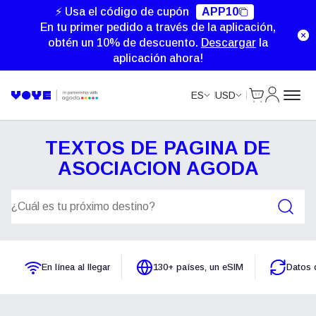
⚡ Usa el código de cupón
APP10
En tu primer pedido a través de la aplicación,
obtén un 10% de descuento.
Descargar
la
aplicación ahora!
Cart
Mi Cuent
ES
USD
TEXTOS DE PAGINA DE
ASOCIACION AGODA
Planes de búsqueda
En línea al llegar
130+ países, un eSIM
Datos 