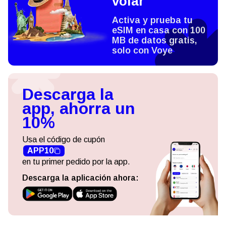
volar
Activa y prueba tu
eSIM en casa con 100
MB de datos gratis,
solo con Voye
Descarga la
app, ahorra un
10%
Usa el código de cupón
APP10
en tu primer pedido por la app.
Descarga la aplicación ahora: