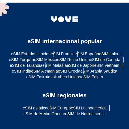
eSIM internacional popular
eSIM Estados Unidos
eSIM Francia
eSIM España
eSIM Italia
eSIM Turquía
eSIM México
eSIM Reino Unido
eSIM de Canadá
eSIM de Tailandia
eSIM Malasia
eSIM de Japón
eSIM Vietnam
eSIM India
eSIM Alemania
eSIM Grecia
eSIM Arabia Saudita
eSIM Emiratos Árabes Unidos
eSIM Egipto
eSIM regionales
eSIM asiática
eSIM Europa
eSIM Latinoamérica
eSIM de Medio Oriente
eSIM de Norteamérica