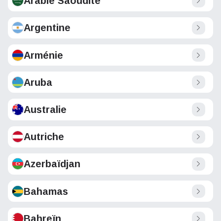
Arabie Saoudite
Argentine
Arménie
Aruba
Australie
Autriche
Azerbaïdjan
Bahamas
Bahreïn