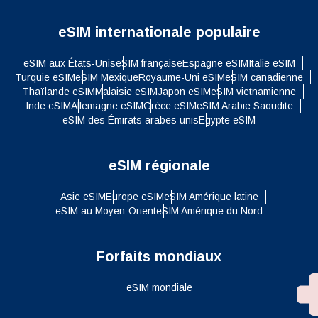
eSIM internationale populaire
eSIM aux États-Unis
eSIM française
Espagne eSIM
Italie eSIM
Turquie eSIM
eSIM Mexique
Royaume-Uni eSIM
eSIM canadienne
Thaïlande eSIM
Malaisie eSIM
Japon eSIM
eSIM vietnamienne
Inde eSIM
Allemagne eSIM
Grèce eSIM
eSIM Arabie Saoudite
eSIM des Émirats arabes unis
Egypte eSIM
eSIM régionale
Asie eSIM
Europe eSIM
eSIM Amérique latine
eSIM au Moyen-Orient
eSIM Amérique du Nord
Forfaits mondiaux
eSIM mondiale