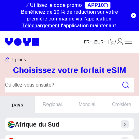
⚡ Utilisez le code promo
APP10
Bénéficiez de 10 % de réduction sur votre
première commande via l'application.
Téléchargement
l'application maintenant!
Cart
Mon com
FR
EUR
Voye Homepage
plans
Choisissez votre forfait eSIM
Forfaits de recherche
Régional
Mondial
Croisière
pays
Afrique du Sud