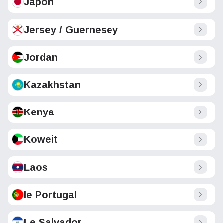
Japon
Jersey / Guernesey
Jordan
Kazakhstan
Kenya
Koweit
Laos
le Portugal
Le Salvador