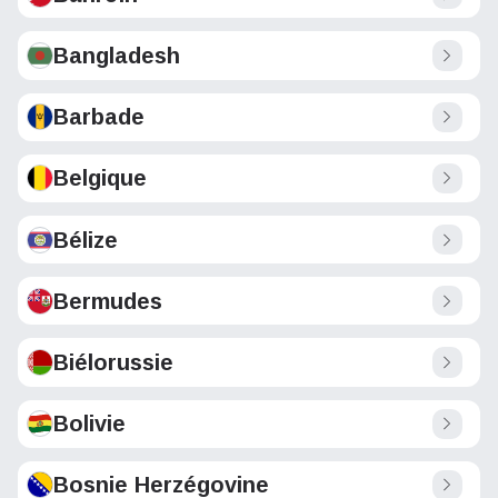
Bangladesh
Barbade
Belgique
Bélize
Bermudes
Biélorussie
Bolivie
Bosnie Herzégovine