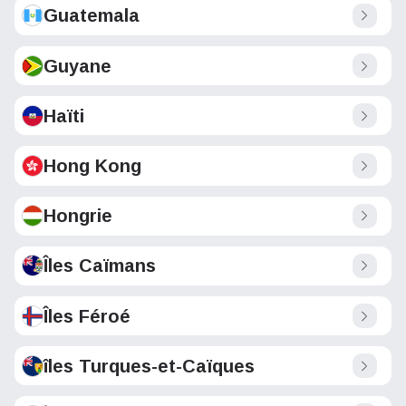
Guatemala
Guyane
Haïti
Hong Kong
Hongrie
Îles Caïmans
Îles Féroé
îles Turques-et-Caïques