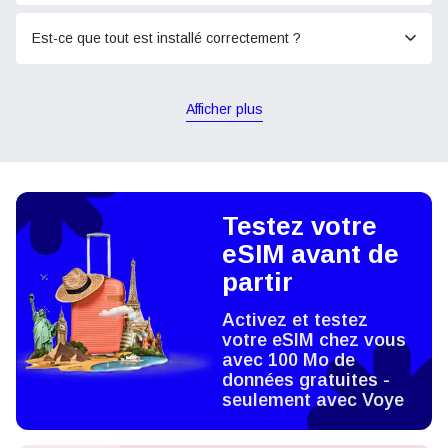
Est-ce que tout est installé correctement ?
Afficher plus
Testez votre
eSIM avant de
partir
Activez et testez
votre eSIM chez vous
avec 100 Mo de
données gratuites -
seulement avec Voye