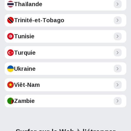
Thaïlande
Trinité-et-Tobago
Tunisie
Turquie
Ukraine
Viêt-Nam
Zambie