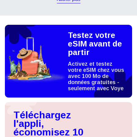
Testez votre
eSIM avant de
partir
Activez et testez
votre eSIM chez vous
avec 100 Mo de
données gratuites -
seulement avec Voye
Téléchargez
l'appli,
économisez 10