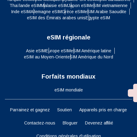
Thaïlande eSIM
Malaisie eSIM
Japon eSIM
eSIM vietnamienne
Inde eSIM
Allemagne eSIM
Grèce eSIM
eSIM Arabie Saoudite
eSIM des Émirats arabes unis
Egypte eSIM
eSIM régionale
Asie eSIM
Europe eSIM
eSIM Amérique latine
eSIM au Moyen-Orient
eSIM Amérique du Nord
Forfaits mondiaux
eSIM mondiale
Parrainez et gagnez
Soutien
Appareils pris en charge
Contactez-nous
Bloguer
Devenez affilié
Conditions générales d’utilisation