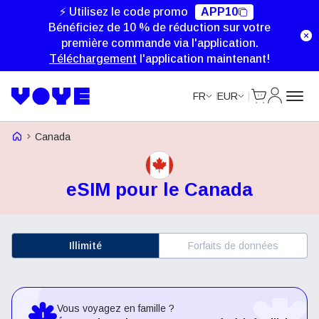
⚡ Utilisez le code promo
APP10
Bénéficiez de 10 % de réduction sur votre
première commande via l'application.
Téléchargement
l'application maintenant!
Cart
Mon com
FR
EUR
Voye Homepage
Canada
eSIM pour le Canada
Illimité
Forfaits de données
Vous voyagez en famille ?