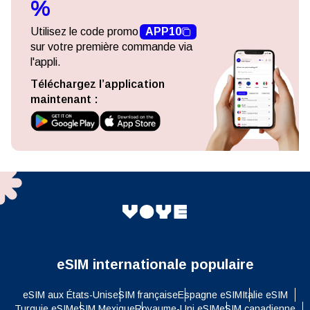
%
Utilisez le code promo
APP10
sur votre première commande via
l'appli.
Téléchargez l’application
maintenant :
eSIM internationale populaire
eSIM aux États-Unis
eSIM française
Espagne eSIM
Italie eSIM
Turquie eSIM
eSIM Mexique
Royaume-Uni eSIM
eSIM canadienne