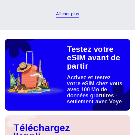
Afficher plus
Testez votre
eSIM avant de
partir
Activez et testez
votre eSIM chez vous
avec 100 Mo de
données gratuites -
seulement avec Voye
Téléchargez