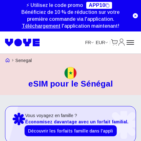
⚡ Utilisez le code promo
APP10
Bénéficiez de 10 % de réduction sur votre
première commande via l'application.
Téléchargement
l'application maintenant!
Cart
Mon com
FR
EUR
Voye Homepage
Senegal
eSIM pour le Sénégal
Vous voyagez en famille ?
Économisez davantage avec un forfait familial.
Découvrir les forfaits famille dans l'appli