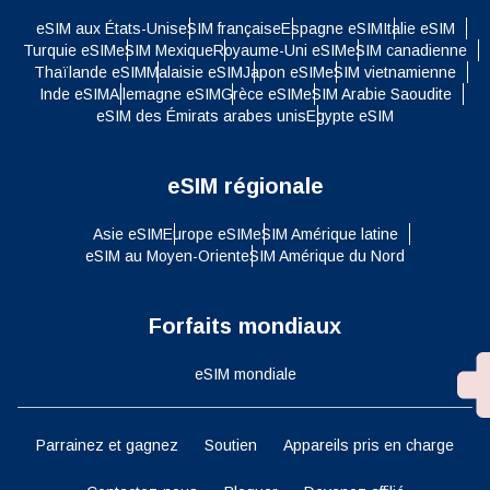
eSIM aux États-Unis
eSIM française
Espagne eSIM
Italie eSIM
Turquie eSIM
eSIM Mexique
Royaume-Uni eSIM
eSIM canadienne
Thaïlande eSIM
Malaisie eSIM
Japon eSIM
eSIM vietnamienne
Inde eSIM
Allemagne eSIM
Grèce eSIM
eSIM Arabie Saoudite
eSIM des Émirats arabes unis
Egypte eSIM
eSIM régionale
Asie eSIM
Europe eSIM
eSIM Amérique latine
eSIM au Moyen-Orient
eSIM Amérique du Nord
Forfaits mondiaux
eSIM mondiale
Parrainez et gagnez
Soutien
Appareils pris en charge