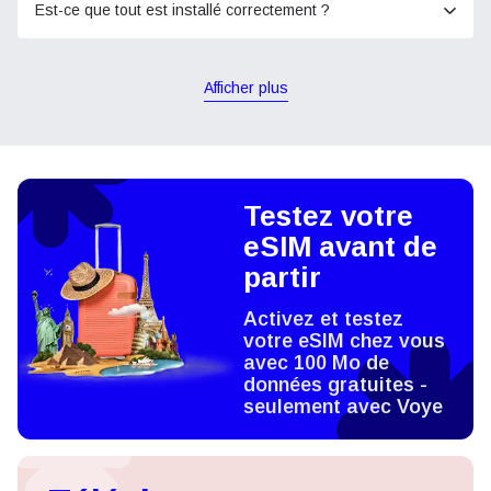
Est-ce que tout est installé correctement ?
Afficher plus
Testez votre
eSIM avant de
partir
Activez et testez
votre eSIM chez vous
avec 100 Mo de
données gratuites -
seulement avec Voye