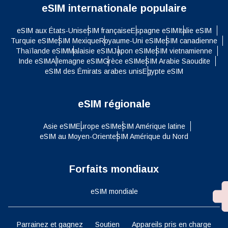
eSIM internationale populaire
eSIM aux États-Unis
eSIM française
Espagne eSIM
Italie eSIM
Turquie eSIM
eSIM Mexique
Royaume-Uni eSIM
eSIM canadienne
Thaïlande eSIM
Malaisie eSIM
Japon eSIM
eSIM vietnamienne
Inde eSIM
Allemagne eSIM
Grèce eSIM
eSIM Arabie Saoudite
eSIM des Émirats arabes unis
Egypte eSIM
eSIM régionale
Asie eSIM
Europe eSIM
eSIM Amérique latine
eSIM au Moyen-Orient
eSIM Amérique du Nord
Forfaits mondiaux
eSIM mondiale
Parrainez et gagnez
Soutien
Appareils pris en charge