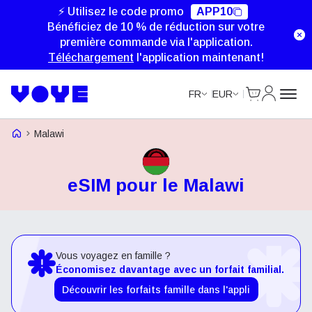
⚡ Utilisez le code promo
APP10
Bénéficiez de 10 % de réduction sur votre
première commande via l'application.
Téléchargement
l'application maintenant!
Cart
Mon com
FR
EUR
Voye Homepage
Malawi
eSIM pour le Malawi
Vous voyagez en famille ?
Économisez davantage avec un forfait familial.
Découvrir les forfaits famille dans l'appli