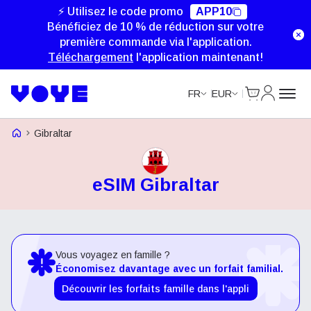
⚡ Utilisez le code promo
APP10
Bénéficiez de 10 % de réduction sur votre
première commande via l'application.
Téléchargement
l'application maintenant!
Cart
Mon com
FR
EUR
Voye Homepage
Gibraltar
eSIM Gibraltar
Vous voyagez en famille ?
Économisez davantage avec un forfait familial.
Découvrir les forfaits famille dans l'appli