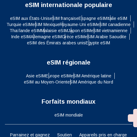
eSIM internationale populaire
eSIM aux États-Unis
eSIM française
Espagne eSIM
Italie eSIM
Turquie eSIM
eSIM Mexique
Royaume-Uni eSIM
eSIM canadienne
Thaïlande eSIM
Malaisie eSIM
Japon eSIM
eSIM vietnamienne
Inde eSIM
Allemagne eSIM
Grèce eSIM
eSIM Arabie Saoudite
eSIM des Émirats arabes unis
Egypte eSIM
eSIM régionale
Asie eSIM
Europe eSIM
eSIM Amérique latine
eSIM au Moyen-Orient
eSIM Amérique du Nord
Forfaits mondiaux
eSIM mondiale
Parrainez et gagnez
Soutien
Appareils pris en charge