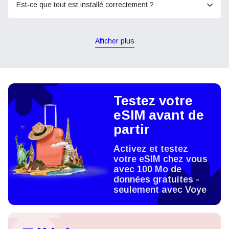
Est-ce que tout est installé correctement ?
Afficher plus
Testez votre
eSIM avant de
partir
Activez et testez
votre eSIM chez vous
avec 100 Mo de
données gratuites -
seulement avec Voye