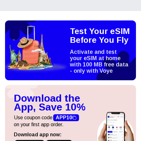
Test Your eSIM
Before You Fly
Activate and test
your eSIM at home
with 100 MB free data
- only with Voye
Download the
App, Save 10%
Use coupon code
APP10
on your first app order.
Download app now: