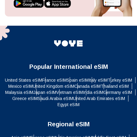
Popular International eSIM
United States eSIM
France eSIM
Spain eSIM
Italy eSIM
Turkey eSIM
Mexico eSIM
United Kingdom eSIM
Canada eSIM
Thailand eSIM
Malaysia eSIM
Japan eSIM
Vietnam eSIM
India eSIM
Germany eSIM
Greece eSIM
Saudi Arabia eSIM
United Arab Emirates eSIM
Egypt eSIM
Regional eSIM