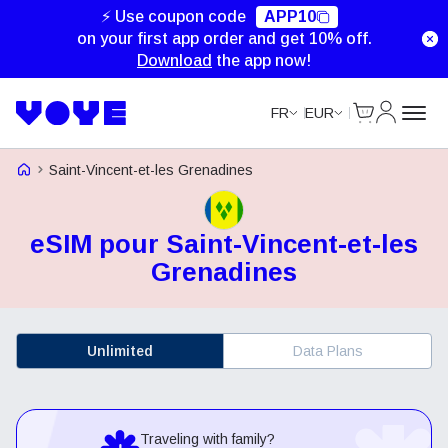
⚡ Use coupon code
APP10
on your first app order and get 10% off.
Download
the app now!
Cart
My Accou
FR
EUR
Voye Homepage
Saint-Vincent-et-les Grenadines
eSIM pour Saint-Vincent-et-les
Grenadines
Unlimited
Data Plans
Traveling with family?