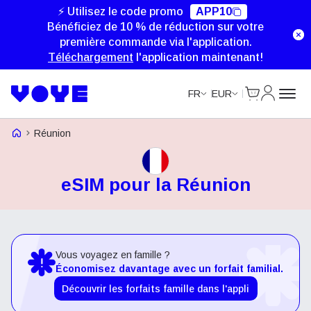
⚡ Utilisez le code promo
APP10
Bénéficiez de 10 % de réduction sur votre
première commande via l'application.
Téléchargement
l'application maintenant!
Cart
Mon com
FR
EUR
Voye Homepage
Réunion
eSIM pour la Réunion
Vous voyagez en famille ?
Économisez davantage avec un forfait familial.
Découvrir les forfaits famille dans l'appli