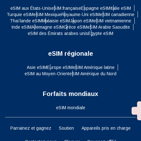
eSIM aux États-Unis
eSIM française
Espagne eSIM
Italie eSIM
Turquie eSIM
eSIM Mexique
Royaume-Uni eSIM
eSIM canadienne
Thaïlande eSIM
Malaisie eSIM
Japon eSIM
eSIM vietnamienne
Inde eSIM
Allemagne eSIM
Grèce eSIM
eSIM Arabie Saoudite
eSIM des Émirats arabes unis
Egypte eSIM
eSIM régionale
Asie eSIM
Europe eSIM
eSIM Amérique latine
eSIM au Moyen-Orient
eSIM Amérique du Nord
Forfaits mondiaux
eSIM mondiale
Parrainez et gagnez
Soutien
Appareils pris en charge