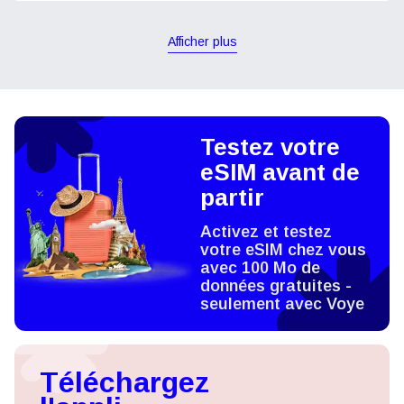
Afficher plus
Testez votre
eSIM avant de
partir
Activez et testez
votre eSIM chez vous
avec 100 Mo de
données gratuites -
seulement avec Voye
Téléchargez