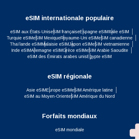
eSIM internationale populaire
eSIM aux États-Unis
eSIM française
Espagne eSIM
Italie eSIM
Turquie eSIM
eSIM Mexique
Royaume-Uni eSIM
eSIM canadienne
Thaïlande eSIM
Malaisie eSIM
Japon eSIM
eSIM vietnamienne
Inde eSIM
Allemagne eSIM
Grèce eSIM
eSIM Arabie Saoudite
eSIM des Émirats arabes unis
Egypte eSIM
eSIM régionale
Asie eSIM
Europe eSIM
eSIM Amérique latine
eSIM au Moyen-Orient
eSIM Amérique du Nord
Forfaits mondiaux
eSIM mondiale