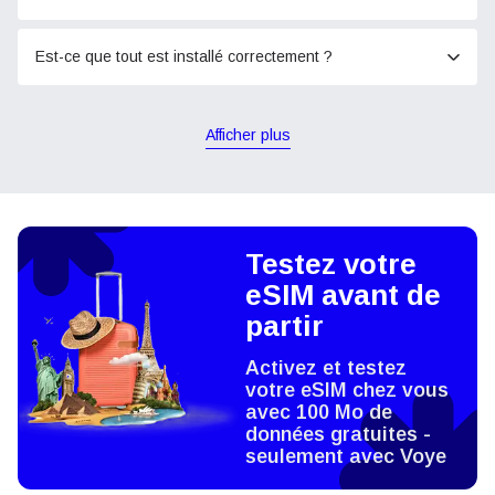
Est-ce que tout est installé correctement ?
Afficher plus
Testez votre
eSIM avant de
partir
Activez et testez
votre eSIM chez vous
avec 100 Mo de
données gratuites -
seulement avec Voye