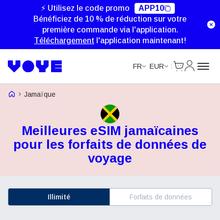
⚡ Utilisez le code promo
APP10
Bénéficiez de 10 % de réduction sur votre
première commande via l'application.
Téléchargement
l'application maintenant!
Cart
Mon com
FR
EUR
Voye Homepage
Jamaïque
Meilleures eSIM jamaïcaines
pour les forfaits de données de
voyage
Illimité
Forfaits de données