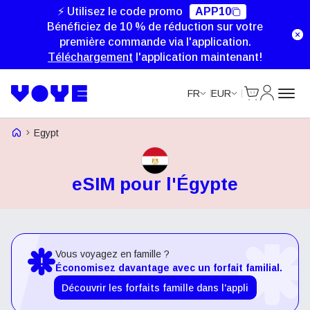
⚡ Utilisez le code promo
APP10
Bénéficiez de 10 % de réduction sur votre
première commande via l'application.
Téléchargement
l'application maintenant!
Cart
Mon com
FR
EUR
Voye Homepage
Egypt
eSIM pour l'Égypte
Vous voyagez en famille ?
Économisez davantage avec un forfait familial.
Découvrir les forfaits famille dans l'appli