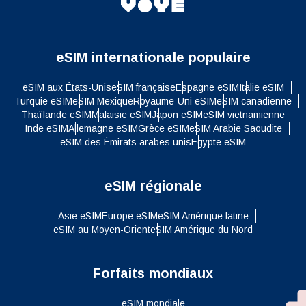
eSIM internationale populaire
eSIM aux États-Unis
eSIM française
Espagne eSIM
Italie eSIM
Turquie eSIM
eSIM Mexique
Royaume-Uni eSIM
eSIM canadienne
Thaïlande eSIM
Malaisie eSIM
Japon eSIM
eSIM vietnamienne
Inde eSIM
Allemagne eSIM
Grèce eSIM
eSIM Arabie Saoudite
eSIM des Émirats arabes unis
Egypte eSIM
eSIM régionale
Asie eSIM
Europe eSIM
eSIM Amérique latine
eSIM au Moyen-Orient
eSIM Amérique du Nord
Forfaits mondiaux
eSIM mondiale