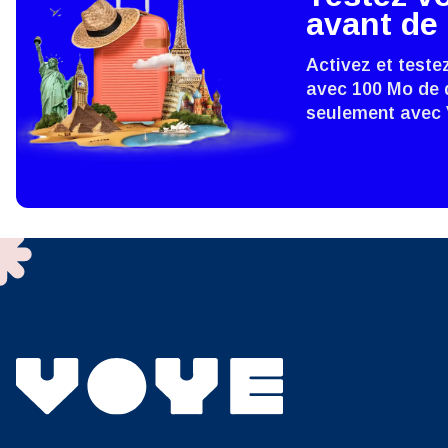
E
avant de 
SGD 
Activez et teste
D
avec 100 Mo de 
seulement avec
JPY 
ية
THB 
IDR 
P
CAD 
ไ
AED 
Unis