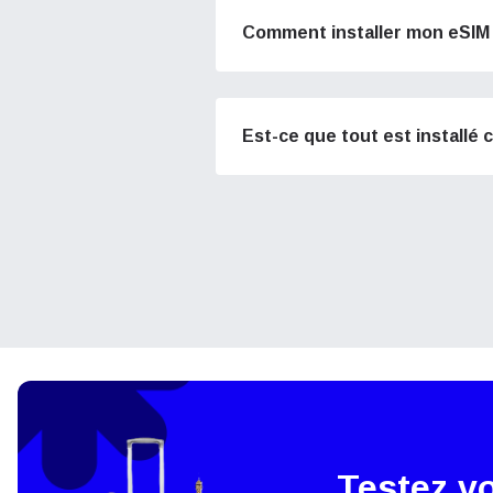
Comment installer mon eSIM 
How 
To get
techno
Est-ce que tout est installé
They w
or ent
of eSI
Sél
Adres
Sél
Devise
USD 
Testez v