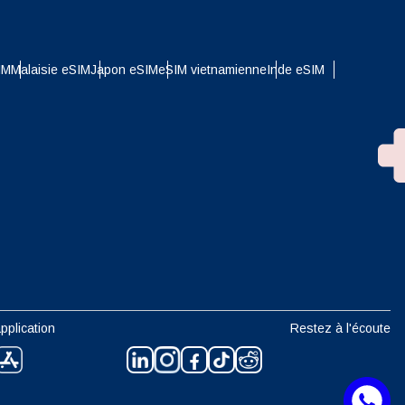
IM
Malaisie eSIM
Japon eSIM
eSIM vietnamienne
Inde eSIM
pplication
Restez à l'écoute