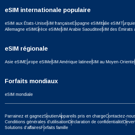
CHF 
eSIM internationale populaire
eSIM aux États-Unis
eSIM française
Espagne eSIM
Italie eSIM
Turqui
Allemagne eSIM
Grèce eSIM
eSIM Arabie Saoudite
eSIM des Émirats 
HKD 
eSIM régionale
Asie eSIM
Europe eSIM
eSIM Amérique latine
eSIM au Moyen-Orient
e
Forfaits mondiaux
eSIM mondiale
Parrainez et gagnez
Soutien
Appareils pris en charge
Contactez-nou
Conditions générales d’utilisation
Déclaration de confidentialité
Deven
Solutions d’affaires
Forfaits famille