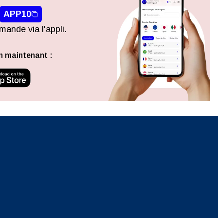
APP10
n
ande via l'appli.
n maintenant :