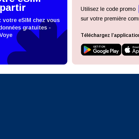
nglish
Español
partir
Utilisez le code promo
- Dollar De Singapour
TWD - Nouveau Dollar De Taïwa
sur votre première comm
z votre eSIM chez vous
eutsch
Français
données gratuites -
 Voye
- Yen Japonais
EUR - Euro
Téléchargez l’applicatio
עברית
العرب
- Baht Thaïlandais
PHP - Peso Philippin
日本語
한국어
- Roupiah Indonésienne
AUD - Dollar Australien
olski
Português
- Dollar Canadien
GBP - Livre Sterling
ทย
Türkçe
- Dirham Des Emirats Arabes
ILS - Shekel Israélien
简体中文
繁體中文