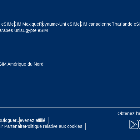
- Franc Suisse
NZD - Dollar Néo Zélandais
e eSIM
eSIM Mexique
Royaume-Uni eSIM
eSIM canadienne
Thaïlande eS
arabes unis
Egypte eSIM
- Dollar De Hong Kong
SIM Amérique du Nord
Obtenez l'a
s
Bloguer
Devenez affilié
ir Partenaire
Politique relative aux cookies