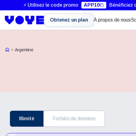
⚡ Utilisez le code promo
APP10
Bénéficiez 
Obtenez un plan
À propos de nous
So
Voye Homepage
Argentine
Illimité
Forfaits de données