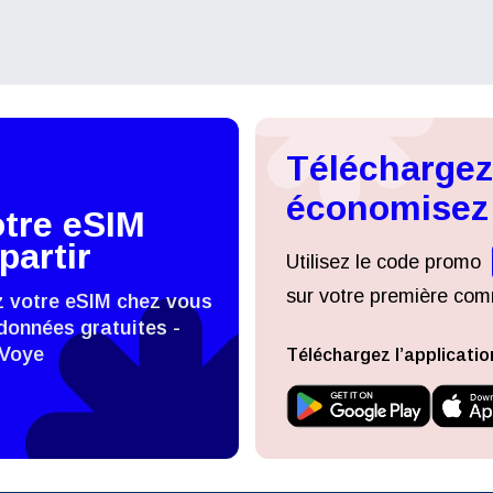
- Dollar Américain
KRW - Won Sud Coréen
nglish
Español
- Dollar De Singapour
TWD - Nouveau Dollar De Taïwa
Téléchargez 
économisez
eutsch
Français
otre eSIM
- Yen Japonais
EUR - Euro
partir
Utilisez le code promo
עברית
العرب
sur votre première comm
z votre eSIM chez vous
- Baht Thaïlandais
PHP - Peso Philippin
données gratuites -
 Voye
Téléchargez l’applicatio
日本語
한국어
- Roupiah Indonésienne
AUD - Dollar Australien
olski
Português
- Dollar Canadien
GBP - Livre Sterling