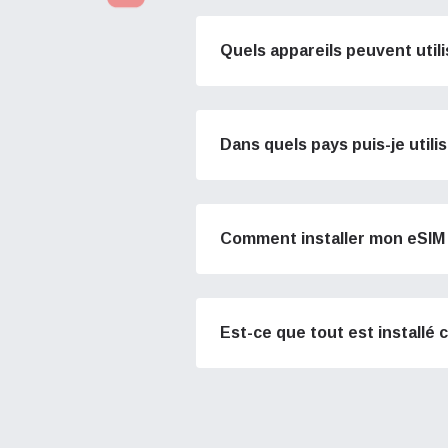
Quels appareils peuvent util
Rés
Rés
Dans quels pays puis-je utili
How 
Cette 
Cette 
To get
et de 
et de 
techno
Des aj
Des aj
Comment installer mon eSIM 
They w
or ent
Cla
Cla
of eSI
Mov
Mov
Est-ce que tout est installé
Sél
Adres
Sél
Devise