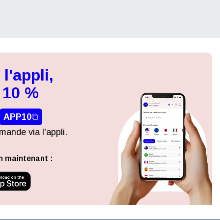
n
l'appli,
 10 %
APP10
ande via l'appli.
n maintenant :