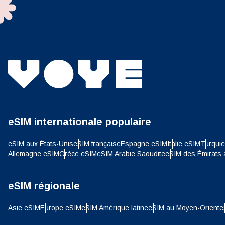
ไ
AED 
Unis
CHF 
HKD 
eSIM internationale populaire
eSIM aux États-Unis
eSIM française
Espagne eSIM
Italie eSIM
Turqui
Allemagne eSIM
Grèce eSIM
eSIM Arabie Saoudite
eSIM des Émirats 
eSIM régionale
Asie eSIM
Europe eSIM
eSIM Amérique latine
eSIM au Moyen-Orient
e