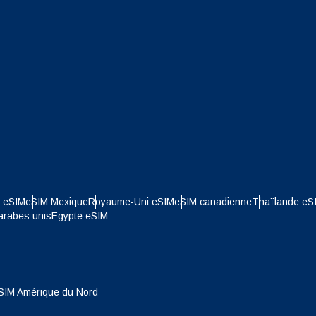
ทย
Türkçe
- Dirham Des Emirats Arabes
ILS - Shekel Israélien
简体中文
繁體中文
- Franc Suisse
NZD - Dollar Néo Zélandais
- Dollar De Hong Kong
e eSIM
eSIM Mexique
Royaume-Uni eSIM
eSIM canadienne
Thaïlande eS
arabes unis
Egypte eSIM
SIM Amérique du Nord