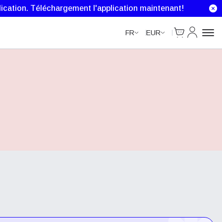
ication.
Téléchargement l'application maintenant!
Cart
Mon comp
FR
EUR