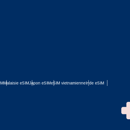
IM
Malaisie eSIM
Japon eSIM
eSIM vietnamienne
Inde eSIM