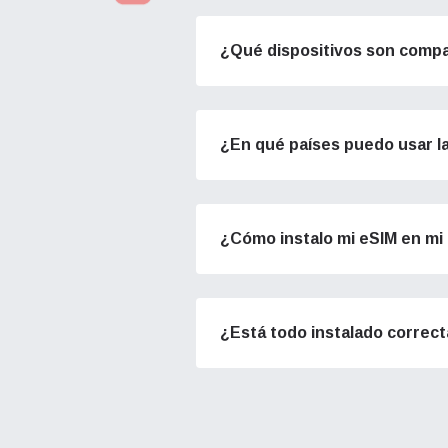
They w
or ent
NT
KD
¿Qué dispositivos son compa
of eSI
KD
So
Sel
Corre
¿En qué países puedo usar l
So
Sel
Busca
¿Cómo instalo mi eSIM en mi 
USD 
(EE.
E
¿Está todo instalado correc
SGD 
D
JPY 