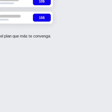
 el plan que más te convenga
Cerrar ventana emergente
Close Popup
Close Popup
y la
y la
ation.