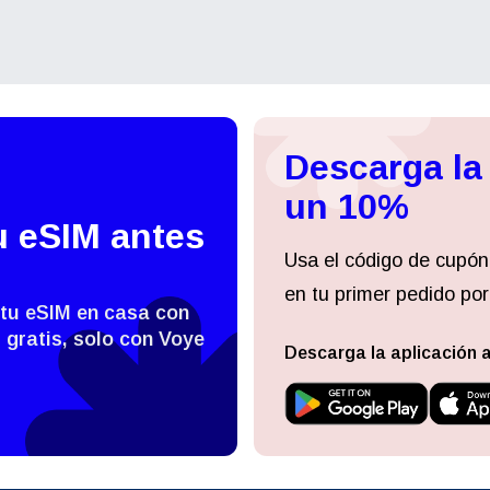
עברית
العرب
- Baht Tailandés
PHP - Peso Filipino
日本語
한국어
- Rupia Indonesia
AUD - Dólar Australiano
Descarga la
olski
Português
un 10%
- Dólar Canadiense
GBP - Libra Esterlina
u eSIM antes
Usa el código de cupón
ทย
Türkçe
en tu primer pedido por
- Dirham De Los Emiratos
ILS - Nuevo Shekel Israelí
es Unidos
 tu eSIM en casa con
 gratis, solo con Voye
简体中文
繁體中文
Descarga la aplicación 
- Franco Suizo
NZD - Dólar De Nueva Zelanda
- Dólar De Hong Kong