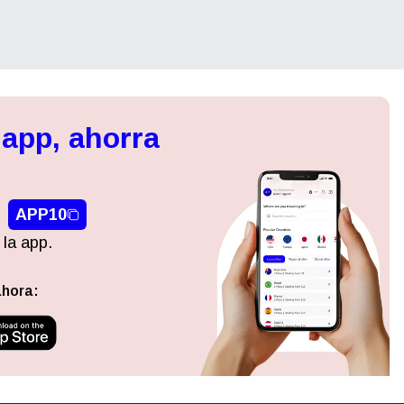
 app, ahorra
APP10
 la app.
ahora: