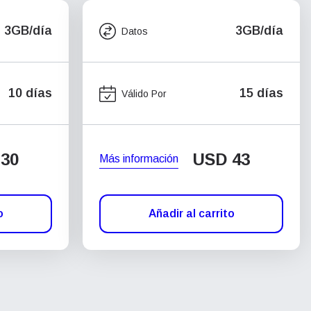
3GB/día
3GB/día
Datos
10 días
15 días
Válido Por
30
USD
43
Más información
o
Añadir al carrito