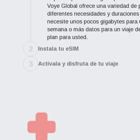
Voye Global ofrece una variedad de 
diferentes necesidades y duraciones
necesite unos pocos gigabytes para
semana o más datos para un viaje d
plan para usted.
2
Instala tu eSIM
3
Actívala y disfruta de tu viaje
Red
Red
How 
Esta e
Esta e
To get
veloci
veloci
techno
Puedes
Puedes