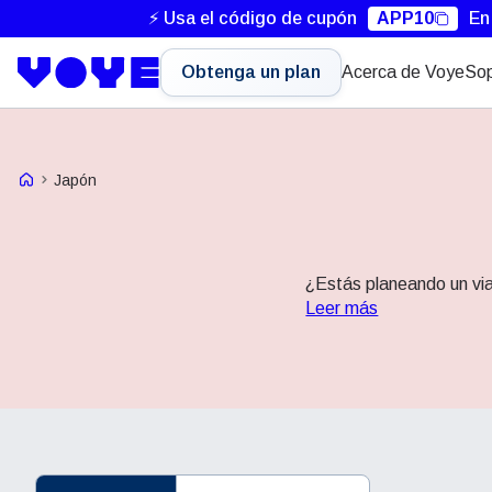
⚡ Usa el código de cupón
APP10
En
Obtenga un plan
Acerca de Voye
Sop
Voye Homepage
Japón
¿Estás planeando un via
Leer más