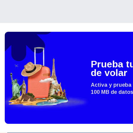
ية
THB 
IDR 
P
CAD 
Prueba t
de volar
ไ
AED 
Árab
Activa y prueba
100 MB de datos
CHF 
HKD 