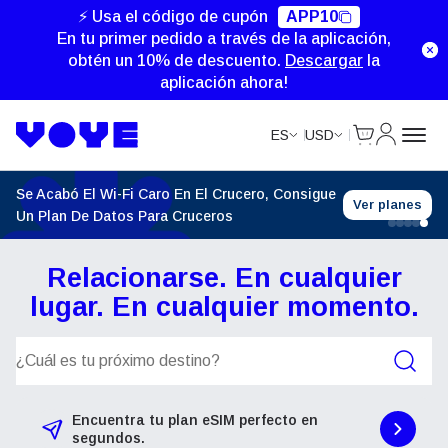
⚡ Usa el código de cupón
APP10
En tu primer pedido a través de la aplicación,
obtén un 10% de descuento.
Descargar
la
aplicación ahora!
Cart
Mi Cuent
ES
USD
Se Acabó El Wi-Fi Caro En El Crucero, Consigue
Ver planes
Un Plan De Datos Para Cruceros
Relacionarse. En cualquier
lugar. En cualquier momento.
Planes de búsqueda
Encuentra tu plan eSIM perfecto en
segundos.