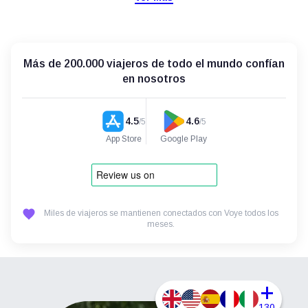
Más de 200.000 viajeros de todo el mundo confían
en nosotros
4.5
4.6
/5
/5
App Store
Google Play
Miles de viajeros se mantienen conectados con Voye todos los
meses.
+
130