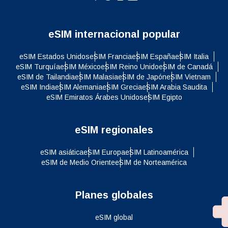
eSIM internacional popular
eSIM Estados Unidos
eSIM Francia
eSIM España
eSIM Italia
eSIM Turquía
eSIM México
eSIM Reino Unido
eSIM de Canadá
eSIM de Tailandia
eSIM Malasia
eSIM de Japón
eSIM Vietnam
eSIM India
eSIM Alemania
eSIM Grecia
eSIM Arabia Saudita
eSIM Emiratos Árabes Unidos
eSIM Egipto
eSIM regionales
eSIM asiática
eSIM Europa
eSIM Latinoamérica
eSIM de Medio Oriente
eSIM de Norteamérica
Planes globales
eSIM global