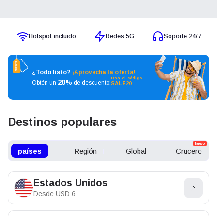
Hotspot incluido
Redes 5G
Soporte 24/7
OFERTA
¿Todo listo?
¡Aprovecha la oferta!
Usa el código
20%
Obtén un
de descuento:
SALE20
Destinos populares
Nuevo
países
Región
Global
Crucero
Estados Unidos
Desde
USD
6