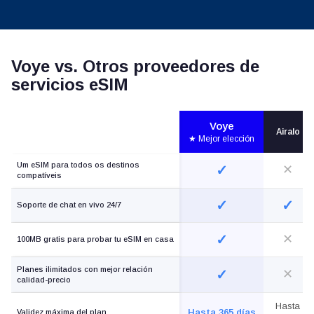
Voye vs. Otros proveedores de
servicios eSIM
Voye
Airalo
★ Mejor elección
Um eSIM para todos os destinos
✓
✕
compatíveis
✓
✓
Soporte de chat en vivo 24/7
✓
✕
100MB gratis para probar tu eSIM en casa
Planes ilimitados con mejor relación
✓
✕
calidad-precio
Hasta
Hasta 365 días
Validez máxima del plan