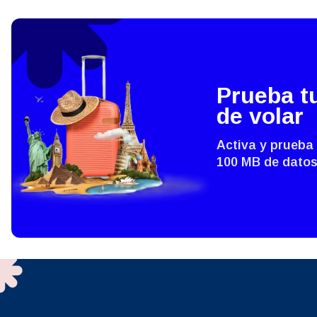
THB 
IDR 
Prueba t
P
de volar
CAD 
ไ
Activa y prueba
100 MB de datos
AED 
Árab
CHF 
HKD 