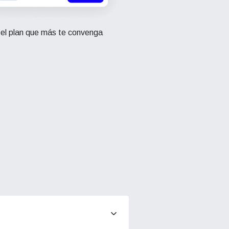
 el plan que más te convenga
Cerrar ventana emergente
ation.
n scan
efits