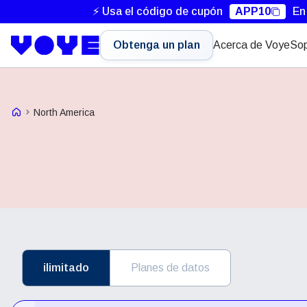
⚡ Usa el código de cupón
APP10
En
Obtenga un plan
Acerca de Voye
Sop
Voye Homepage
North America
ilimitado
Planes de datos