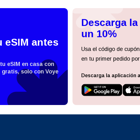
- Baht Tailandés
PHP - Peso Filipino
日本語
한국어
Descarga la
- Rupia Indonesia
AUD - Dólar Australiano
un 10%
u eSIM antes
olski
Português
Usa el código de cupón
- Dólar Canadiense
GBP - Libra Esterlina
en tu primer pedido por
ทย
Türkçe
 tu eSIM en casa con
 gratis, solo con Voye
- Dirham De Los Emiratos
ILS - Nuevo Shekel Israelí
es Unidos
Descarga la aplicación 
简体中文
繁體中文
- Franco Suizo
NZD - Dólar De Nueva Zelanda
- Dólar De Hong Kong