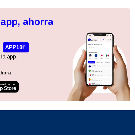
 app, ahorra
APP10
 la app.
ahora: