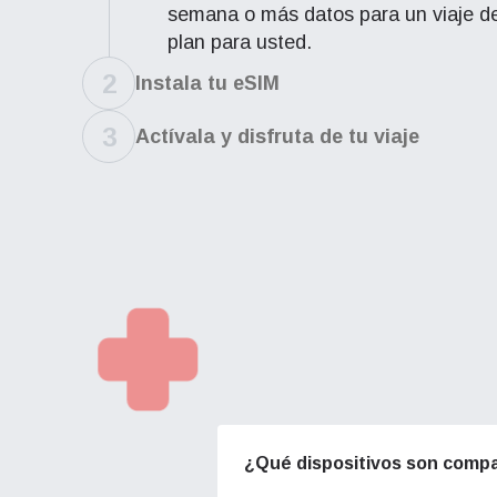
semana o más datos para un viaje d
plan para usted.
2
Instala tu eSIM
3
Actívala y disfruta de tu viaje
How 
To get
techno
¿Qué dispositivos son compa
They w
or ent