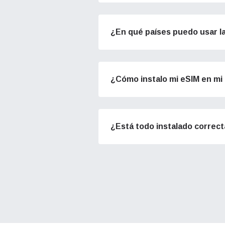
of eSI
¿En qué países puedo usar l
Sel
Corre
Sel
Busca
¿Cómo instalo mi eSIM en mi 
USD 
¿Está todo instalado correc
(EE.
E
SGD 
D
JPY 
ية