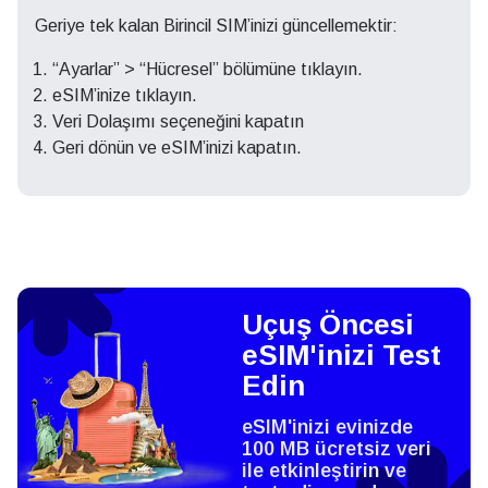
Geriye tek kalan Birincil SIM’inizi güncellemektir:
“Ayarlar” > “Hücresel” bölümüne tıklayın.
eSIM’inize tıklayın.
Veri Dolaşımı seçeneğini kapatın
Geri dönün ve eSIM’inizi kapatın.
Uçuş Öncesi
eSIM'inizi Test
Edin
eSIM'inizi evinizde
100 MB ücretsiz veri
ile etkinleştirin ve