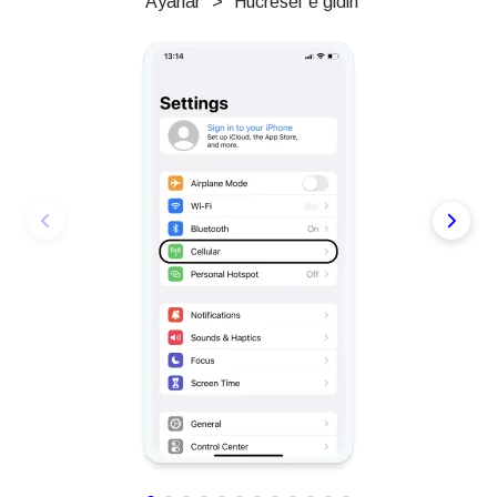
"Ayarlar" > "Hücresel"e gidin