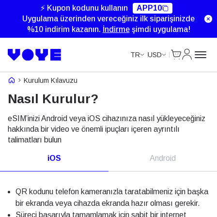
⚡ Kupon kodunu kullanın
APP10
Uygulama üzerinden vereceğiniz ilk siparişinizde
%10 indirim kazanın.
İndirme
şimdi uygulama!
Cart
Hesabım
TR
USD
Voye Homepage
Kurulum Kılavuzu
Nasıl Kurulur?
eSIM’inizi Android veya iOS cihazınıza nasıl yükleyeceğiniz
hakkında bir video ve önemli ipuçları içeren ayrıntılı
talimatları bulun
iOS
Android
QR kodunu telefon kameranızla taratabilmeniz için başka
bir ekranda veya cihazda ekranda hazır olması gerekir.
Süreci başarıyla tamamlamak için sabit bir internet