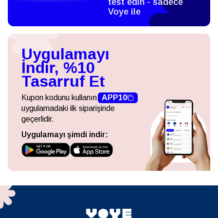
test edin - sadece
Voye ile
Uygulamayı
İndir, %10
Tasarruf Et
Kupon kodunu kullanın
APP10
uygulamadaki ilk siparişinde
geçerlidir.
Uygulamayı şimdi indir: