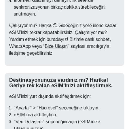
İnterneti kullanmayı deneyin. İlk seferde
senkronizasyonun birkaç dakika sürebileceğini
unutmayın.
Çalışıyor mu? Harika 🙂 Gideceğiniz yere inene kadar
eSIM’inizi tekrar kapatabilirsiniz. Çalışmıyor mu?
Yardım etmek için buradayız! Bizimle canlı sohbet,
WhatsApp veya “
Bize Ulaşın
” sayfası aracılığıyla
iletişime geçebilirsiniz
Destinasyonunuza vardınız mı? Harika!
Geriye tek kalan eSIM'inizi aktifleştirmek.
eSIM’inizi yurt dışında aktifleştirmek için:
“Ayarlar” > “Hücresel” seçeneğine tıklayın.
eSIM’inizi aktifleştirin.
“Veri Dolaşımı” seçeneğini açın (eSIM’inize
tıkladığınızda).