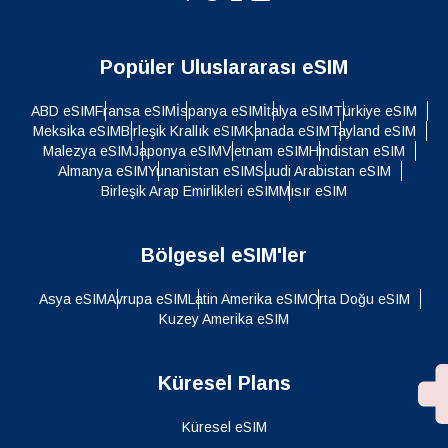
Popüler Uluslararası eSIM
ABD eSIM
Fransa eSIM
İspanya eSIM
İtalya eSIM
Türkiye eSIM
Meksika eSIM
Birleşik Krallık eSIM
Kanada eSIM
Tayland eSIM
Malezya eSIM
Japonya eSIM
Vietnam eSIM
Hindistan eSIM
Almanya eSIM
Yunanistan eSIM
Suudi Arabistan eSIM
Birleşik Arap Emirlikleri eSIM
Mısır eSIM
Bölgesel eSIM'ler
Asya eSIM
Avrupa eSIM
Latin Amerika eSIM
Orta Doğu eSIM
Kuzey Amerika eSIM
Küresel Plans
Küresel eSIM