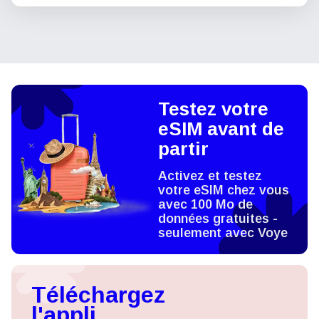
Testez votre
eSIM avant de
partir
Activez et testez
votre eSIM chez vous
avec 100 Mo de
données gratuites -
seulement avec Voye
Téléchargez
l'appli,