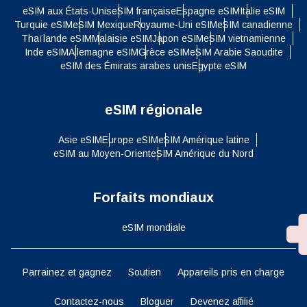
eSIM aux États-Unis
eSIM française
Espagne eSIM
Italie eSIM
Turquie eSIM
eSIM Mexique
Royaume-Uni eSIM
eSIM canadienne
Thaïlande eSIM
Malaisie eSIM
Japon eSIM
eSIM vietnamienne
Inde eSIM
Allemagne eSIM
Grèce eSIM
eSIM Arabie Saoudite
eSIM des Émirats arabes unis
Egypte eSIM
eSIM régionale
Asie eSIM
Europe eSIM
eSIM Amérique latine
eSIM au Moyen-Orient
eSIM Amérique du Nord
Forfaits mondiaux
eSIM mondiale
Parrainez et gagnez
Soutien
Appareils pris en charge
Contactez-nous
Bloguer
Devenez affilié