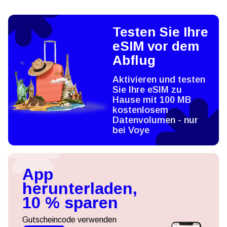
Testen Sie Ihre
eSIM vor dem
Abflug
Aktivieren und testen
Sie Ihre eSIM zu
Hause mit 100 MB
kostenlosem
Datenvolumen - nur
bei Voye
App
herunterladen,
10 % sparen
Gutscheincode verwenden