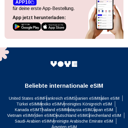
APP10
für deine erste App-Bestellung.
App jetzt herunterladen:
Beliebte internationale eSIM
United States eSIM
Frankreich eSIM
Spanien eSIM
Italien eSIM
Türkei eSIM
Mexiko eSIM
Vereinigtes Königreich eSIM
Kanada eSIM
Thailand eSIM
Malaysia eSIM
Japan eSIM
Vietnam eSIM
Indien eSIM
Deutschland eSIM
Griechenland eSIM
Saudi-Arabien eSIM
Vereinigte Arabische Emirate eSIM
Ägypten eSIM