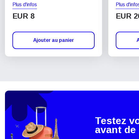
Plus d'infos
Plus d'info
EUR 8
EUR 2
Ajouter au panier
A
Testez v
avant de 