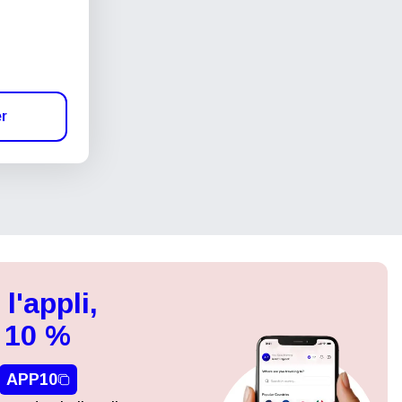
er
l'appli,
 10 %
APP10