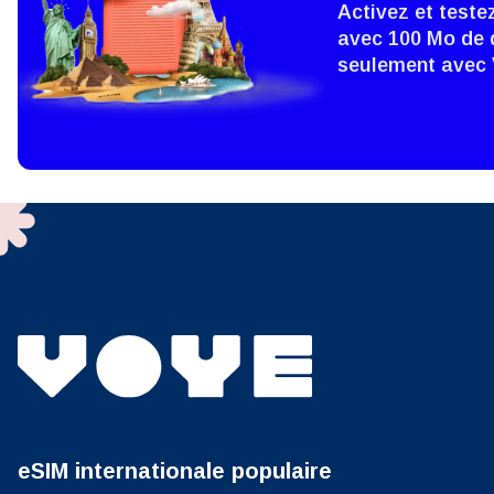
Activez et teste
avec 100 Mo de 
How 
seulement avec
To get
techno
They w
or ent
of eSI
Sél
Adres
Sél
Devise
USD 
eSIM internationale populaire