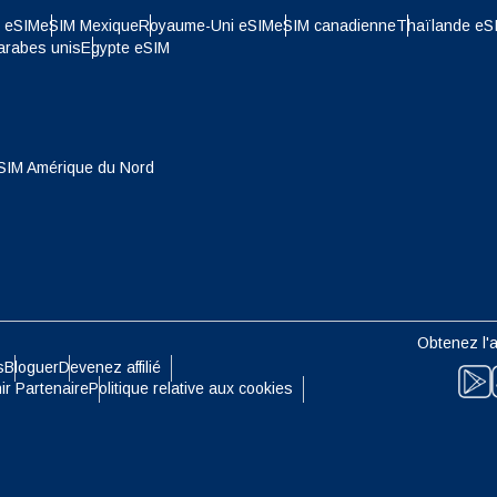
nglish
Español
e eSIM
eSIM Mexique
Royaume-Uni eSIM
eSIM canadienne
Thaïlande eS
- Dollar De Singapour
TWD - Nouveau Dollar De Taïwa
arabes unis
Egypte eSIM
eutsch
Français
- Yen Japonais
EUR - Euro
עברית
العرب
SIM Amérique du Nord
- Baht Thaïlandais
PHP - Peso Philippin
日本語
한국어
- Roupiah Indonésienne
AUD - Dollar Australien
olski
Português
Obtenez l'a
- Dollar Canadien
GBP - Livre Sterling
s
Bloguer
Devenez affilié
ir Partenaire
Politique relative aux cookies
ทย
Türkçe
- Dirham Des Emirats Arabes
ILS - Shekel Israélien
简体中文
繁體中文