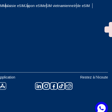
IM
Malaisie eSIM
Japon eSIM
eSIM vietnamienne
Inde eSIM
n
pplication
Restez à l'écoute