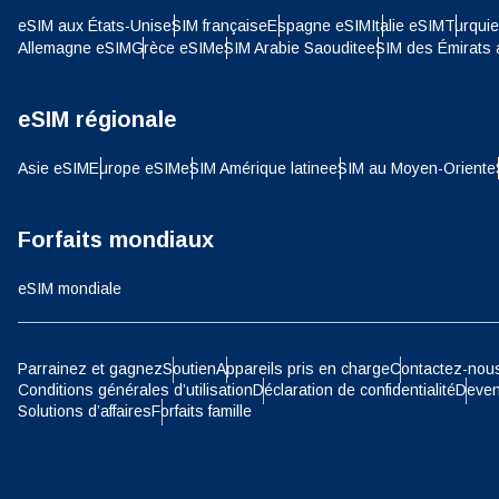
E
eSIM aux États-Unis
eSIM française
Espagne eSIM
Italie eSIM
Turqui
SGD 
Allemagne eSIM
Grèce eSIM
eSIM Arabie Saoudite
eSIM des Émirats 
D
eSIM régionale
JPY 
ية
Asie eSIM
Europe eSIM
eSIM Amérique latine
eSIM au Moyen-Orient
e
THB 
Forfaits mondiaux
IDR 
eSIM mondiale
P
CAD 
Parrainez et gagnez
Soutien
Appareils pris en charge
Contactez-nou
Conditions générales d’utilisation
Déclaration de confidentialité
Deven
ไ
Solutions d’affaires
Forfaits famille
AED 
Unis