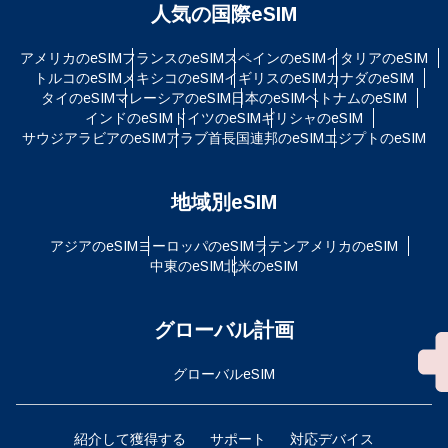
人気の国際eSIM
アメリカのeSIM
フランスのeSIM
スペインのeSIM
イタリアのeSIM
トルコのeSIM
メキシコのeSIM
イギリスのeSIM
カナダのeSIM
タイのeSIM
マレーシアのeSIM
日本のeSIM
ベトナムのeSIM
インドのeSIM
ドイツのeSIM
ギリシャのeSIM
サウジアラビアのeSIM
アラブ首長国連邦のeSIM
エジプトのeSIM
地域別eSIM
アジアのeSIM
ヨーロッパのeSIM
ラテンアメリカのeSIM
中東のeSIM
北米のeSIM
グローバル計画
グローバルeSIM
紹介して獲得する
サポート
対応デバイス