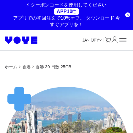
Unlimited Data
Unlimited Data
Unlimited Data
Unlimited Data
⚡ クーポンコードを使用してください
APP10
アプリでの初回注文で10%オフ。
ダウンロード
今
すぐアプリを！
Cart
マイアカ
JA
JPY
ホーム
香港
香港 30 日数 25GB