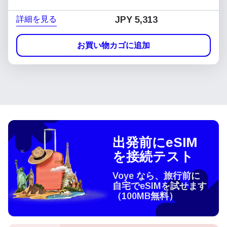
詳細を見る
JPY 5,313
お買い物カゴに追加
出発前にeSIM
を接続テスト
Voye なら、旅行前に
自宅でeSIMを試せます
（100MB無料）