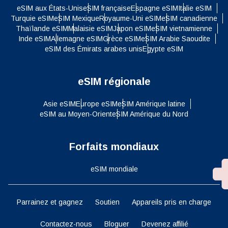
eSIM aux États-Unis
eSIM française
Espagne eSIM
Italie eSIM
Turquie eSIM
eSIM Mexique
Royaume-Uni eSIM
eSIM canadienne
Thaïlande eSIM
Malaisie eSIM
Japon eSIM
eSIM vietnamienne
Inde eSIM
Allemagne eSIM
Grèce eSIM
eSIM Arabie Saoudite
eSIM des Émirats arabes unis
Egypte eSIM
eSIM régionale
Asie eSIM
Europe eSIM
eSIM Amérique latine
eSIM au Moyen-Orient
eSIM Amérique du Nord
Forfaits mondiaux
eSIM mondiale
Parrainez et gagnez
Soutien
Appareils pris en charge
Contactez-nous
Bloguer
Devenez affilié