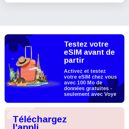
Testez votre
eSIM avant de
partir
Activez et testez
votre eSIM chez vous
avec 100 Mo de
données gratuites -
seulement avec Voye
Téléchargez
l'appli,