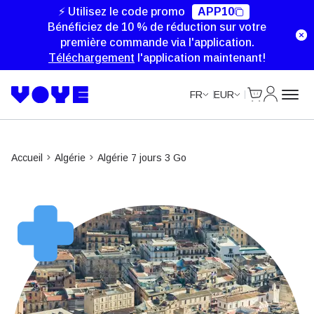
⚡ Utilisez le code promo
APP10
Bénéficiez de 10 % de réduction sur votre
première commande via l'application.
Téléchargement
l'application maintenant!
Cart
Mon com
FR
EUR
Accueil
Algérie
Algérie 7 jours 3 Go