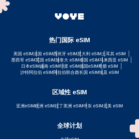
热门国际 eSIM
美国 eSIM
法国 eSIM
西班牙 eSIM
意大利 eSIM
土耳其 eSIM
墨西哥 eSIM
英国 eSIM
加拿大 eSIM
泰国 eSIM
马来西亚 eSIM
日本eSIM
越南 eSIM
印度 eSIM
德国eSIM
希腊 eSIM
沙特阿拉伯 eSIM
阿拉伯联合酋长国 eSIM
埃及 eSIM
区域性 eSIM
亚洲eSIM
欧洲 eSIM
拉丁美洲 eSIM
中东 eSIM
北美 eSIM
全球计划