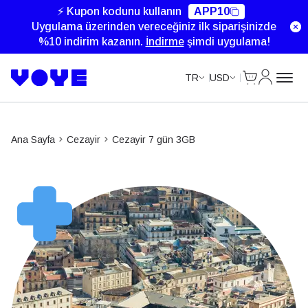
⚡ Kupon kodunu kullanın
APP10
Uygulama üzerinden vereceğiniz ilk siparişinizde
%10 indirim kazanın.
İndirme
şimdi uygulama!
Cart
Hesabım
TR
USD
Ana Sayfa
Cezayir
Cezayir 7 gün 3GB