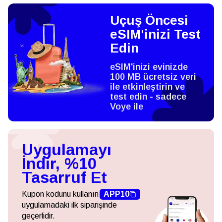
Uçuş Öncesi
eSIM'inizi Test
Edin
eSIM'inizi evinizde
100 MB ücretsiz veri
ile etkinleştirin ve
test edin - sadece
Voye ile
Uygulamayı
İndir, %10
Tasarruf Et
Kupon kodunu kullanın
APP10
uygulamadaki ilk siparişinde
geçerlidir.