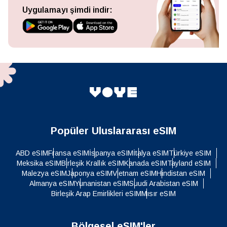
Uygulamayı şimdi indir:
Popüler Uluslararası eSIM
ABD eSIM
Fransa eSIM
İspanya eSIM
İtalya eSIM
Türkiye eSIM
Meksika eSIM
Birleşik Krallık eSIM
Kanada eSIM
Tayland eSIM
Malezya eSIM
Japonya eSIM
Vietnam eSIM
Hindistan eSIM
Almanya eSIM
Yunanistan eSIM
Suudi Arabistan eSIM
Birleşik Arap Emirlikleri eSIM
Mısır eSIM
Bölgesel eSIM'ler