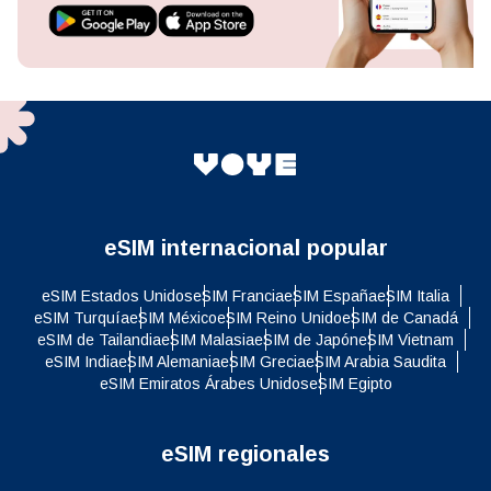
eSIM internacional popular
eSIM Estados Unidos
eSIM Francia
eSIM España
eSIM Italia
eSIM Turquía
eSIM México
eSIM Reino Unido
eSIM de Canadá
eSIM de Tailandia
eSIM Malasia
eSIM de Japón
eSIM Vietnam
eSIM India
eSIM Alemania
eSIM Grecia
eSIM Arabia Saudita
eSIM Emiratos Árabes Unidos
eSIM Egipto
eSIM regionales