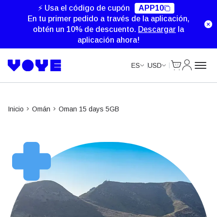
⚡ Usa el código de cupón
APP10
En tu primer pedido a través de la aplicación,
obtén un 10% de descuento.
Descargar
la
aplicación ahora!
Cart
Mi Cuent
ES
USD
Inicio
Omán
Oman 15 days 5GB