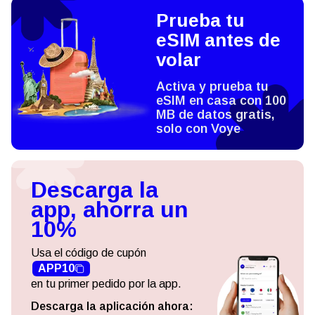
Prueba tu
eSIM antes de
volar
Activa y prueba tu
eSIM en casa con 100
MB de datos gratis,
solo con Voye
Descarga la
app, ahorra un
10%
Usa el código de cupón
APP10
en tu primer pedido por la app.
Descarga la aplicación ahora: