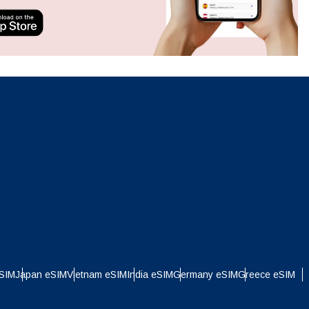
ation.
n scan
efits
Close Popup
Close Popup
eSIM
Japan eSIM
Vietnam eSIM
India eSIM
Germany eSIM
Greece eSIM