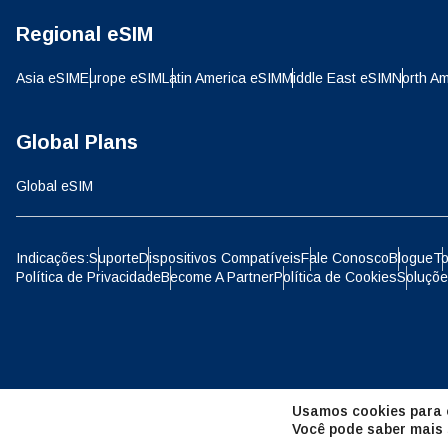
Regional eSIM
D
JPY 
Asia eSIM
Europe eSIM
Latin America eSIM
Middle East eSIM
North Am
ية
THB 
Global Plans
Global eSIM
IDR 
P
Indicações:
Suporte
Dispositivos Compatíveis
Fale Conosco
Blogue
To
Política de Privacidade
Become A Partner
Política de Cookies
Soluçõe
CAD 
ไ
AED 
Unid
Usamos cookies para o
CHF 
Você pode saber mais