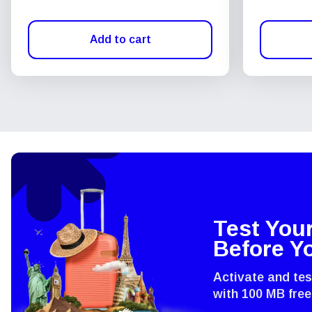
Add to cart
Test You
Before Y
Activate and te
with 100 MB free