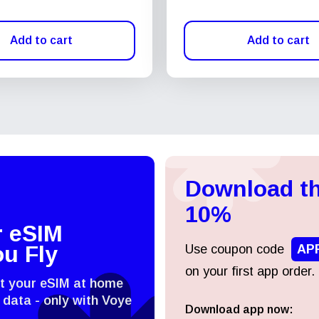
Add to cart
Add to cart
Download th
10%
r eSIM
ou Fly
Use coupon code
AP
on your first app order.
st your eSIM at home
 data - only with Voye
Download app now:
Log in or sign up