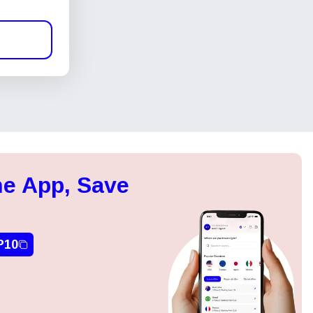
e App, Save
P10
Close Popup