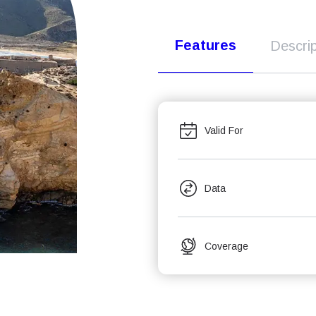
Features
Descrip
Valid For
Data
Coverage