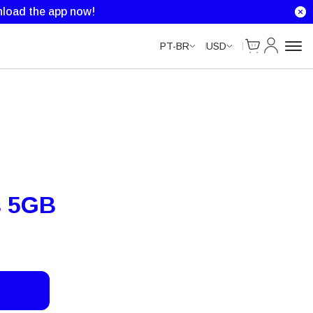
load the app now!
Cart
My Accou
PT-BR
USD
s 5GB