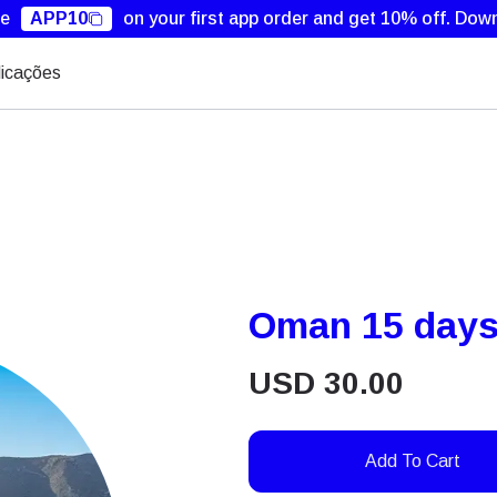
de
APP10
on your first app order and get 10% off.
Down
dicações
Oman 15 day
USD
30.00
Add To Cart