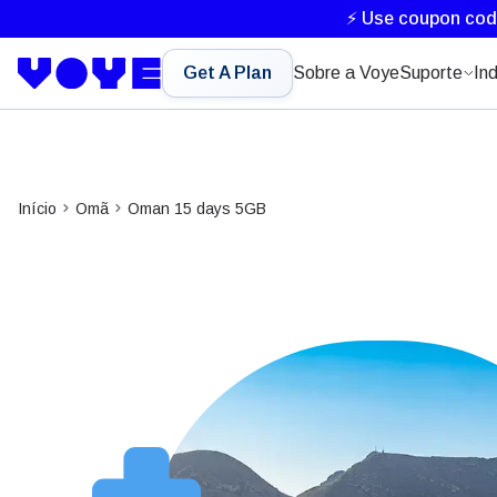
⚡ Use coupon co
Get A Plan
Sobre a Voye
Suporte
In
Início
Omã
Oman 15 days 5GB