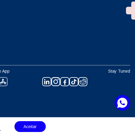
e App
Stay Tuned
Aceitar
.