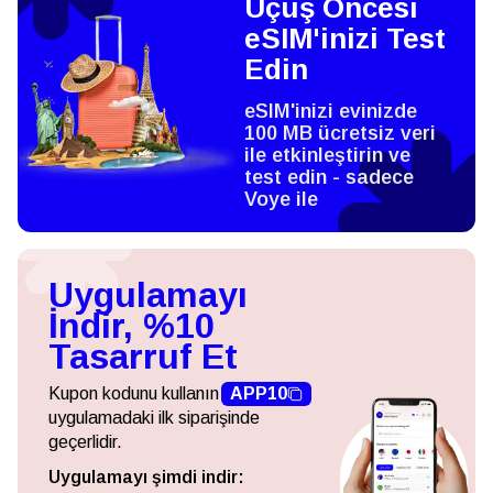
Uçuş Öncesi
eSIM'inizi Test
Edin
eSIM'inizi evinizde
100 MB ücretsiz veri
ile etkinleştirin ve
test edin - sadece
Voye ile
Uygulamayı
İndir, %10
Tasarruf Et
Kupon kodunu kullanın
APP10
uygulamadaki ilk siparişinde
geçerlidir.
Uygulamayı şimdi indir: