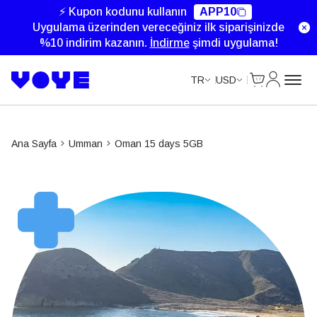
⚡ Kupon kodunu kullanın
APP10
Uygulama üzerinden vereceğiniz ilk siparişinizde
%10 indirim kazanın.
İndirme
şimdi uygulama!
Cart
Hesabım
TR
USD
Ana Sayfa
Umman
Oman 15 days 5GB