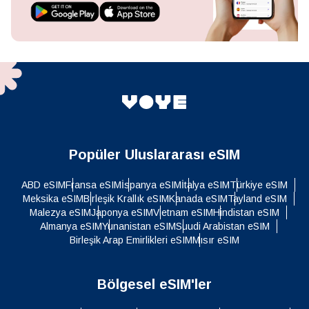
Popüler Uluslararası eSIM
ABD eSIM
Fransa eSIM
İspanya eSIM
İtalya eSIM
Türkiye eSIM
Meksika eSIM
Birleşik Krallık eSIM
Kanada eSIM
Tayland eSIM
Malezya eSIM
Japonya eSIM
Vietnam eSIM
Hindistan eSIM
Almanya eSIM
Yunanistan eSIM
Suudi Arabistan eSIM
Birleşik Arap Emirlikleri eSIM
Mısır eSIM
Bölgesel eSIM'ler