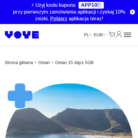
⚡ Użyj kodu kuponu
APP10
przy pierwszym zamówieniu aplikacji i zyskaj 10%
zniżki.
Pobierz
aplikacja teraz!
Cart
Moje kon
PL
EUR
Strona główna
Oman
Oman 15 days 5GB