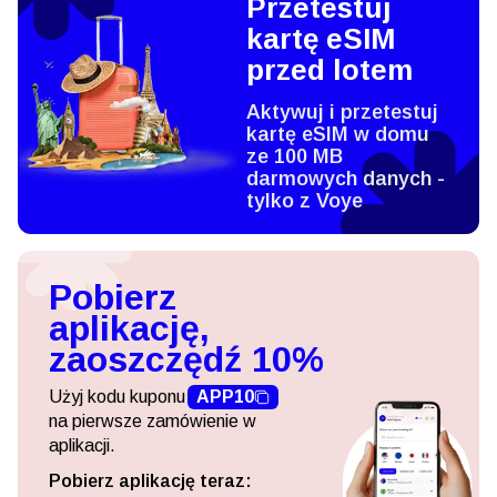
Przetestuj
kartę eSIM
przed lotem
Aktywuj i przetestuj
kartę eSIM w domu
ze 100 MB
darmowych danych -
tylko z Voye
Pobierz
aplikację,
zaoszczędź 10%
Użyj kodu kuponu
APP10
na pierwsze zamówienie w
aplikacji.
Pobierz aplikację teraz: