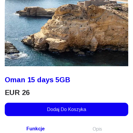
Oman 15 days 5GB
EUR
26
Dodaj Do Koszyka
Funkcje
Opis