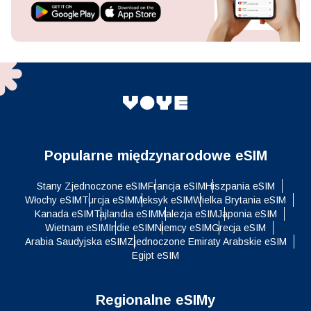
Popularne międzynarodowe eSIM
Stany Zjednoczone eSIM
Francja eSIM
Hiszpania eSIM
Włochy eSIM
Turcja eSIM
Meksyk eSIM
Wielka Brytania eSIM
Kanada eSIM
Tajlandia eSIM
Malezja eSIM
Japonia eSIM
Wietnam eSIM
Indie eSIM
Niemcy eSIM
Grecja eSIM
Arabia Saudyjska eSIM
Zjednoczone Emiraty Arabskie eSIM
Egipt eSIM
Regionalne eSIMy