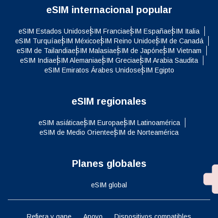
eSIM internacional popular
eSIM Estados Unidos
eSIM Francia
eSIM España
eSIM Italia
eSIM Turquía
eSIM México
eSIM Reino Unido
eSIM de Canadá
eSIM de Tailandia
eSIM Malasia
eSIM de Japón
eSIM Vietnam
eSIM India
eSIM Alemania
eSIM Grecia
eSIM Arabia Saudita
eSIM Emiratos Árabes Unidos
eSIM Egipto
eSIM regionales
eSIM asiática
eSIM Europa
eSIM Latinoamérica
eSIM de Medio Oriente
eSIM de Norteamérica
Planes globales
eSIM global
Refiera y gane
Apoyo
Dispositivos compatibles