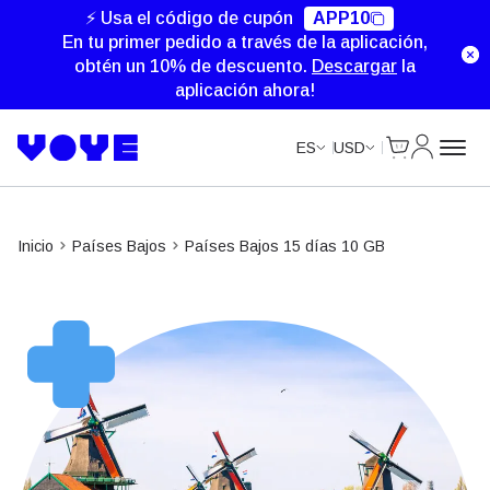
Unlimited Data
Unlimited Data
⚡ Usa el código de cupón
APP10
En tu primer pedido a través de la aplicación,
obtén un 10% de descuento.
Descargar
la
aplicación ahora!
Cart
Mi Cuent
ES
USD
Inicio
Países Bajos
Países Bajos 15 días 10 GB