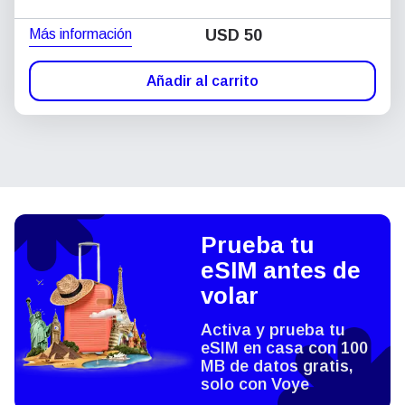
Más información
USD
50
Añadir al carrito
Prueba tu
eSIM antes de
volar
Activa y prueba tu
eSIM en casa con 100
MB de datos gratis,
solo con Voye