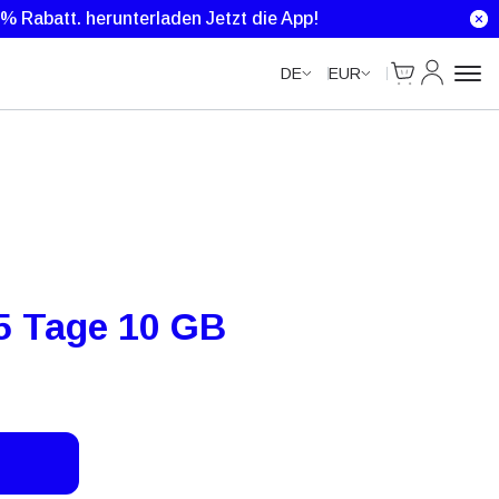
Unlimited Data
Unlimited Data
0 % Rabatt.
herunterladen Jetzt die App!
Cart
Mein Kon
DE
EUR
5 Tage 10 GB