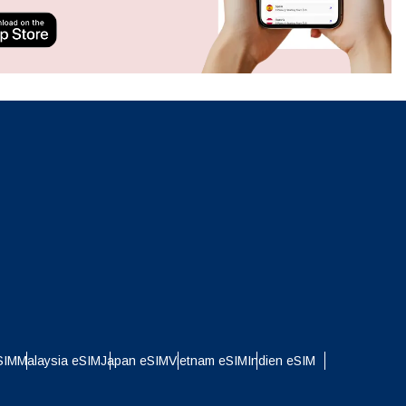
neues.
ation.
n scan
efits
Popup schließen
Popup schließen
SIM
Malaysia eSIM
Japan eSIM
Vietnam eSIM
Indien eSIM