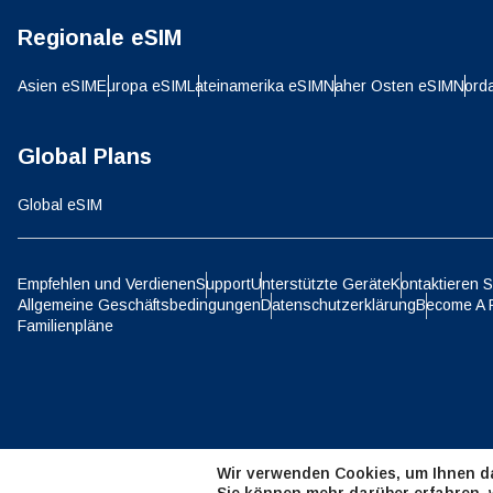
Regionale eSIM
D
JPY 
Asien eSIM
Europa eSIM
Lateinamerika eSIM
Naher Osten eSIM
Nord
ية
Global Plans
THB 
Global eSIM
IDR 
Empfehlen und Verdienen
Support
Unterstützte Geräte
Kontaktieren S
P
Allgemeine Geschäftsbedingungen
Datenschutzerklärung
Become A 
CAD 
Familienpläne
ไ
AED 
Wir verwenden Cookies, um Ihnen da
CHF 