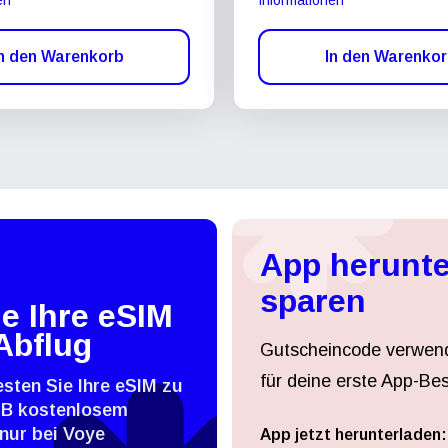
n den Warenkorb
In den Warenko
App herunte
sparen
e Ihre eSIM
Abflug
Gutscheincode verwen
für deine erste App-Bes
esten Sie Ihre eSIM zu
MB kostenlosem
nur bei Voye
App jetzt herunterladen: