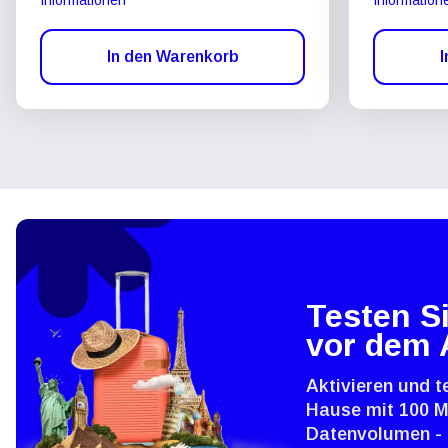
In den Warenkorb
I
Testen Si
vor dem 
Aktivieren und t
Hause mit 100 
Datenvolumen - 