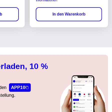
rb
In den Warenkorb
rladen, 10 %
den
APP10
tellung.
Popup schließen