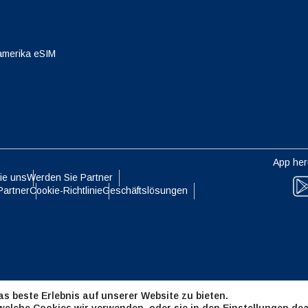
eutsch
Français
- Japanischer Yen
EUR - Euro
amerika eSIM
עברית
العرب
- Thailändischer Baht
PHP - Philippinischer Peso
日本語
한국어
- Indonesische Rupiah
AUD - Australischer Dollar
App her
ie uns
Werden Sie Partner
olski
Português
Partner
Cookie-Richtlinie
Geschäftslösungen
- Kanadischer Dollar
GBP - Pfund Sterling
ทย
Türkçe
- VAE-Dirham
ILS - Israelischer Schekel
简体中文
繁體中文
s beste Erlebnis auf unserer Website zu bieten.
- Schweizer Franken
NZD - Neuseeland-Dollar