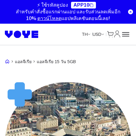
⚡ ใช้รหัสคูปอง
APP10
สำหรับคำสั่งซื้อแรกผ่านแอป และรับส่วนลดเพิ่มอีก
10%
ดาวน์โหลด
แอปพลิเคชันตอนนี้เลย!
ตะกร้าสินค้า
บัญชีของ
TH
USD
แอลจีเรีย
แอลจีเรีย 15 วัน 5GB