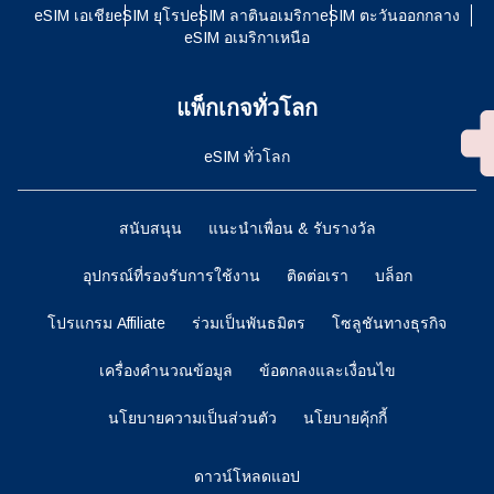
eSIM เอเชีย
eSIM ยุโรป
eSIM ลาตินอเมริกา
eSIM ตะวันออกกลาง
eSIM อเมริกาเหนือ
แพ็กเกจทั่วโลก
eSIM ทั่วโลก
สนับสนุน
แนะนำเพื่อน & รับรางวัล
อุปกรณ์ที่รองรับการใช้งาน
ติดต่อเรา
บล็อก
โปรแกรม Affiliate
ร่วมเป็นพันธมิตร
โซลูชันทางธุรกิจ
เครื่องคำนวณข้อมูล
ข้อตกลงและเงื่อนไข
นโยบายความเป็นส่วนตัว
นโยบายคุ้กกี้
ดาวน์โหลดแอป