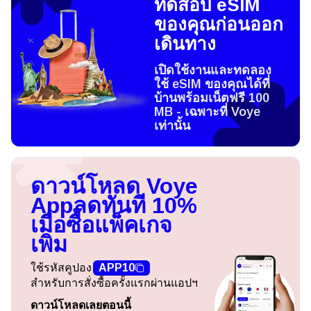
ทดสอบ eSIM
ของคุณก่อนออก
เดินทาง
เปิดใช้งานและทดลอง
ใช้ eSIM ของคุณได้ที่
บ้านพร้อมเน็ตฟรี 100
MB - เฉพาะที่ Voye
เท่านั้น
ดาวน์โหลด Voye
App
ลดทันที 10%
เมื่อซื้อแพ็คเกจ
เพิ่ม
ใช้รหัสคูปอง
APP10
สำหรับการสั่งซื้อครั้งแรกผ่านแอปฯ
ดาวน์โหลดเลยตอนนี้