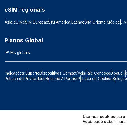
eSIM regionais
D
JPY 
Ásia eSIM
eSIM Europa
eSIM América Latina
eSIM Oriente Médio
eSIM
ية
THB 
Planos Global
eSIMs globais
IDR 
P
Indicações:
Suporte
Dispositivos Compatíveis
Fale Conosco
Blogue
To
Política de Privacidade
Become A Partner
Política de Cookies
Soluçõe
CAD 
ไ
AED 
Unid
Usamos cookies para o
CHF 
Você pode saber mais