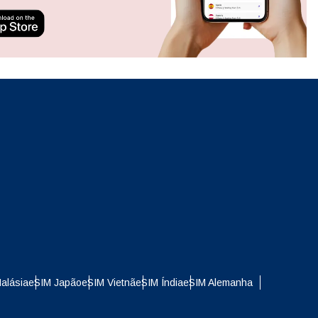
ation.
n scan
efits
Fechar pop-up
Fechar pop-up
alásia
eSIM Japão
eSIM Vietnã
eSIM Índia
eSIM Alemanha