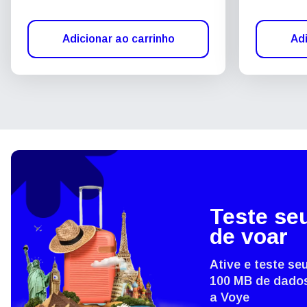
Adicionar ao carrinho
Adi
Teste se
de voar
Ative e teste s
100 MB de dados
a Voye