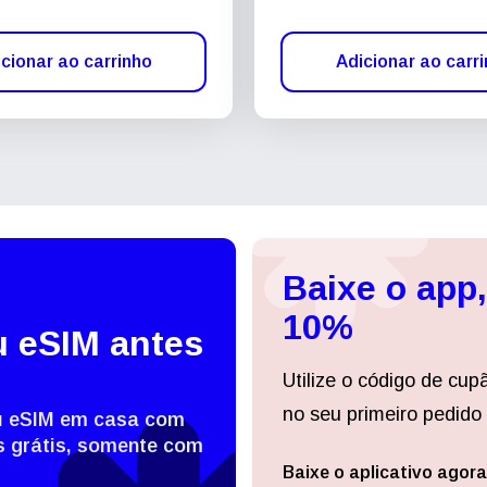
cionar ao carrinho
Adicionar ao carr
Baixe o app
10%
u eSIM antes
Utilize o código de cup
no seu primeiro pedido 
eu eSIM em casa com
 grátis, somente com
Baixe o aplicativo agora
Entrar ou criar conta