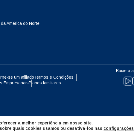
eutsch
Français
- Yen Japonês
EUR - Euro
 da América do Norte
עברית
العرب
- Baht Tailandês
PHP - Peso Filipino
日本語
한국어
- Rúpia Indonésia
AUD - Dólar Australiano
Baixe o a
olski
Português
rne-se um afiliado
Termos e Condições
s Empresariais
Planos familiares
- Dólar Canadense
GBP - Libra Esterlina
ทย
Türkçe
- Dirham Dos Emirados Árabes
ILS - Shekel Israelense
os
简体中文
繁體中文
ferecer a melhor experiência em nosso site.
- Franco Suíço
NZD - Dólar Neozelandês
 sobre quais cookies usamos ou desativá-los nas
configurações