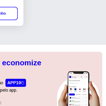
inho
, economize
ão
APP10
pelo app.
:
Fechar pop-up