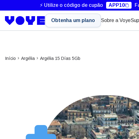
⚡ Utilize o código de cupão
APP10
F
Obtenha um plano
Sobre a Voye
Sup
Início
Argélia
Argélia 15 Días 5Gb