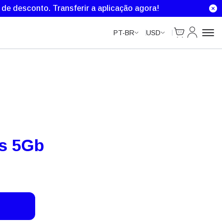
% de desconto.
Transferir a aplicação agora!
Cart
Minha Co
PT-BR
USD
as 5Gb