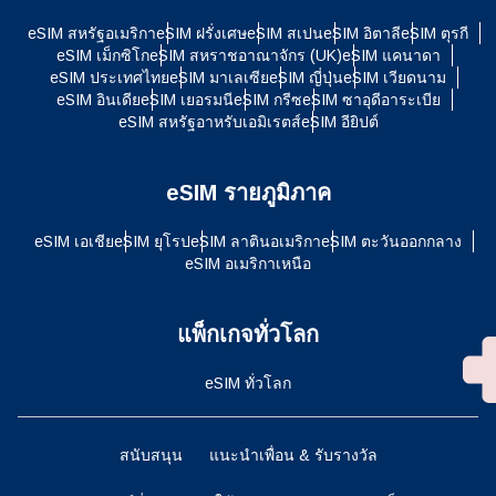
eSIM สหรัฐอเมริกา
eSIM ฝรั่งเศษ
eSIM สเปน
eSIM อิตาลี
eSIM ตุรกี
eSIM เม็กซิโก
eSIM สหราชอาณาจักร (UK)
eSIM แคนาดา
eSIM ประเทศไทย
eSIM มาเลเซีย
eSIM ญี่ปุ่น
eSIM เวียดนาม
eSIM อินเดีย
eSIM เยอรมนี
eSIM กรีซ
eSIM ซาอุดีอาระเบีย
eSIM สหรัฐอาหรับเอมิเรตส์
eSIM อียิปต์
eSIM รายภูมิภาค
eSIM เอเชีย
eSIM ยุโรป
eSIM ลาตินอเมริกา
eSIM ตะวันออกกลาง
eSIM อเมริกาเหนือ
แพ็กเกจทั่วโลก
eSIM ทั่วโลก
สนับสนุน
แนะนำเพื่อน & รับรางวัล