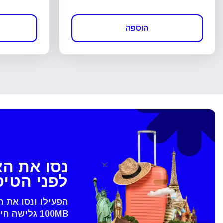
הוספה
נסו את ה
לפני הטי
הפעילו ונסו את 
100MB גלישה חינם - רק בVoye
סגירת