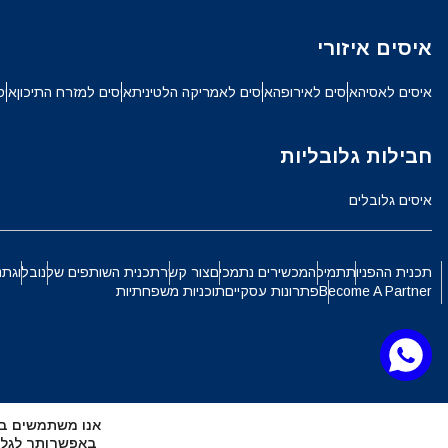
ch
איסים איזורי
JPY - ין יפני
איסים לאסיה
איסים לאירופה
איסים לאמריקה הלטינית
איסים למזרח התיכון
איס
الع
THB - באט תאילנדי
חבילות גלובליות
語
איסים גלובלים
IDR - רופיה אינדונזית
ki
תכנית ההפניות
תמיכה
מכשירים נתמכים
צור קשר
תכנית השותפים שלנו
בלוג
תנ
CAD - דולר קנדי
Become A Partner
פתרונות עסקיים
תוכניות משפחתיות
ทย
AED - דירהם איחוד האמירויות הערביות
文
אנו משתמשים בקובצי Cookie כדי להעניק לך את החוויה ה
CHF - פרנק שוויצרי
באפשרותך לגלות אילו קובצי Cookie 