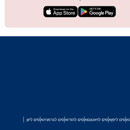
techn
They 
or e
איסים ליפן
איסים לויאטנם
איסים להודו
איסים לגרמניה
איסים ליוון