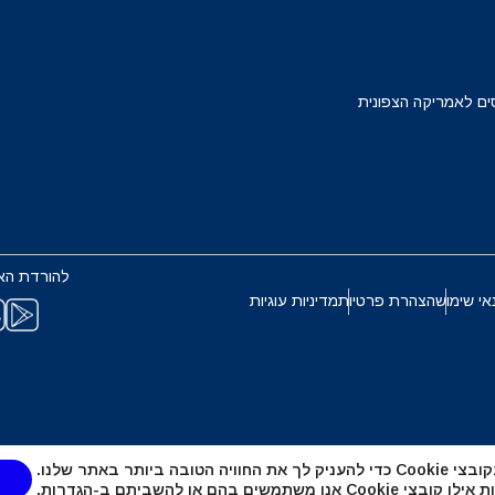
Français
Deuts
EUR - יורו
ים לאמריקה הצפונית
ربية
עברית
PHP - פזו פיליפיני
한국어
日本
AUD - דולר אוסטרלי
להורדת הא
Português
Pols
אי שימוש
הצהרת פרטיות
מדיניות עוגיות
GBP - לירה שטרלינג
Türkçe
ไ
ILS - שקל ישראלי חדש
繁體中文
简体中
טובה ביותר באתר שלנו.
NZD - דולר ניו זילנדי
אנו משתמשים בהם או להשביתם ב-
הגדרות
.