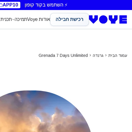
Unlimited Data
Unlimited Data
Unlimited Data
⚡ השתמש בקוד קופון
APP10
רכישת חבילה
אודות Voye
תמיכה
תכנית 
עמוד הבית
גרנדה
Grenada 7 Days Unlimited