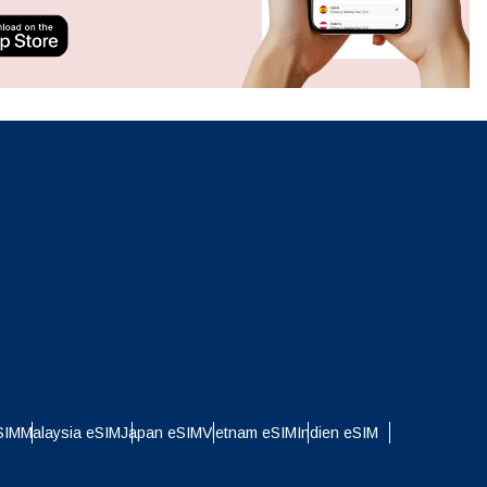
neues.
ation.
n scan
efits
Popup schließen
Popup schließen
SIM
Malaysia eSIM
Japan eSIM
Vietnam eSIM
Indien eSIM