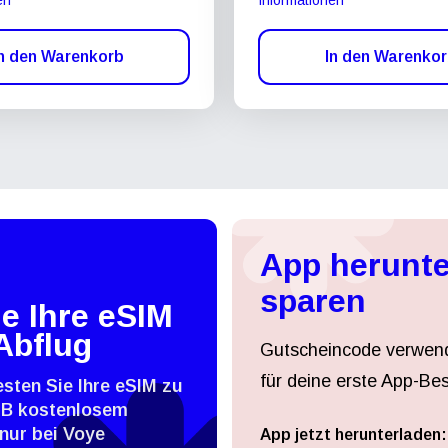
n den Warenkorb
In den Warenko
App herunte
sparen
e Ihre eSIM
Abflug
Gutscheincode verwen
für deine erste App-Bes
esten Sie Ihre eSIM zu
MB kostenlosem
nur bei Voye
App jetzt herunterladen: