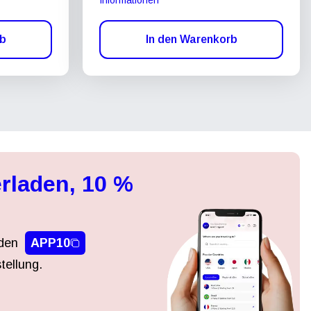
rb
In den Warenkorb
rladen, 10 %
den
APP10
tellung.
Popup schließen