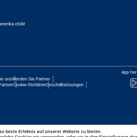
eutsch
Français
- Japanischer Yen
EUR - Euro
amerika eSIM
עברית
العرب
- Thailändischer Baht
PHP - Philippinischer Peso
日本語
한국어
- Indonesische Rupiah
AUD - Australischer Dollar
App her
ie uns
Werden Sie Partner
olski
Português
Partner
Cookie-Richtlinie
Geschäftslösungen
- Kanadischer Dollar
GBP - Pfund Sterling
ทย
Türkçe
- VAE-Dirham
ILS - Israelischer Schekel
简体中文
繁體中文
s beste Erlebnis auf unserer Website zu bieten.
- Schweizer Franken
NZD - Neuseeland-Dollar