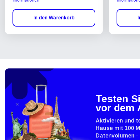
In den Warenkorb
I
Testen Si
vor dem 
Aktivieren und t
Hause mit 100 
Datenvolumen - 