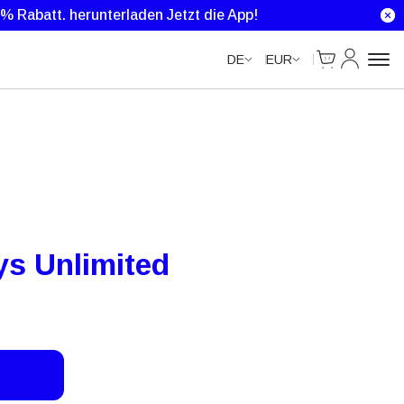
Unlimited Data
Unlimited Data
Unlimited Data
0 % Rabatt.
herunterladen Jetzt die App!
Cart
Mein Kon
DE
EUR
s Unlimited