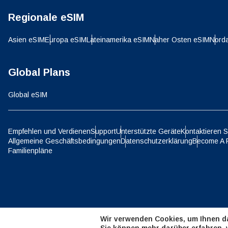
Regionale eSIM
D
JPY 
Asien eSIM
Europa eSIM
Lateinamerika eSIM
Naher Osten eSIM
Nord
ية
Global Plans
THB 
Global eSIM
IDR 
Empfehlen und Verdienen
Support
Unterstützte Geräte
Kontaktieren S
P
Allgemeine Geschäftsbedingungen
Datenschutzerklärung
Become A 
CAD 
Familienpläne
ไ
AED 
Wir verwenden Cookies, um Ihnen da
CHF 