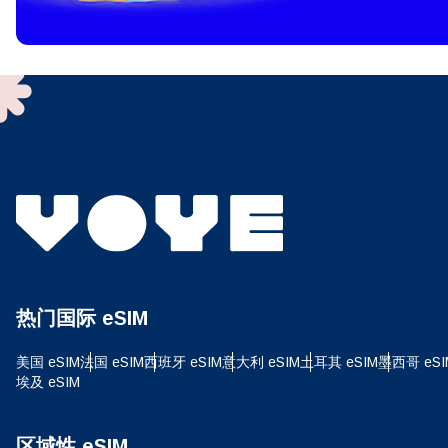
To get
techno
They w
or ent
of eSI
选
电子
选
搜索
热门国际 eSIM
USD
美国 eSIM
法国 eSIM
西班牙 eSIM
意大利 eSIM
土耳其 eSIM
墨西哥 eSI
埃及 eSIM
E
SG
区域性 eSIM