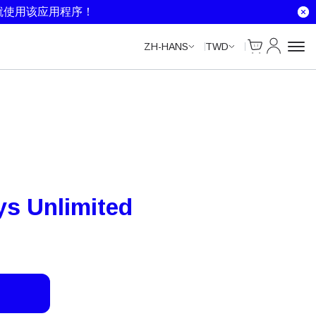
Unlimited Data
Unlimited Data
Unlimited Data
就使用该应用程序！
Cart
我的账户
ZH-HANS
TWD
s Unlimited