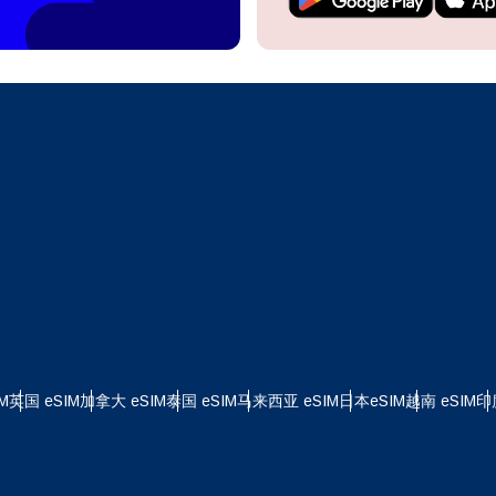
继续访问您的账户或在几秒钟内创建一个新账户。
 your eSIM, start by checking if your device supports eSIM
logy. Then, contact your mobile carrier to request an eSIM activ
ill provide you with a QR code or activation details that you ca
继续使用
Apple
er in your device settings. Once activated, you can enjoy the ben
M without needing a physical SIM card!
或使用电子邮件继续
择货币：
邮件
择语言：
货币
发送验证码
 - 美元
KRW - 南非兰特 (R)
M
英国 eSIM
加拿大 eSIM
泰国 eSIM
马来西亚 eSIM
日本eSIM
越南 eSIM
印
nglish
Español
D - 新加坡元（S$）
TWD - 新台币