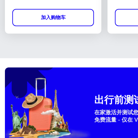
加入购物车
出行前测试
在家激活并测试您的 
免费流量 - 仅在 V
How 