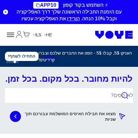
⚡ השתמש בקוד קופון
APP10
עם הזמנת החבילה הראשונה שלך דרך האפליקציה
וקבל 10% הנחה.
הורידו
את האפליקציה עכשיו
Cart
החשבון של
ILS
HE
העניקו 5$, קבלו 5$ - הפנו את החברים שלכם וצברו
התחילו לשתף!
קרדיטים!
להיות מחובר. בכל מקום. בכל זמן.
חפש חבילות
מצאו את חבילת האיסים המושלמת עבורכם תוך
שניות