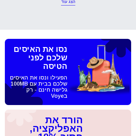
הצג עוד
נסו את האיסים
שלכם לפני
הטיסה
הפעילו ונסו את האיסים
שלכם בבית עם 100MB
גלישה חינם - רק
בVoye
הורד את
האפליקציה,