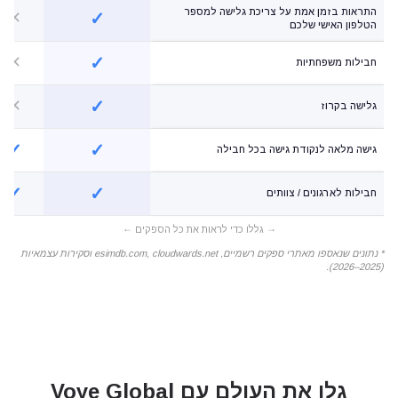
התראות בזמן אמת על צריכת גלישה למספר
✕
✓
הטלפון האישי שלכם
✕
✓
חבילות משפחתיות
✕
✓
גלישה בקרוז
✓
✓
גישה מלאה לנקודת גישה בכל חבילה
✓
✓
חבילות לארגונים / צוותים
* נתונים שנאספו מאתרי ספקים רשמיים, esimdb.com, cloudwards.net וסקירות עצמאיות
(2025–2026).
גלו את העולם
עם Voye Global