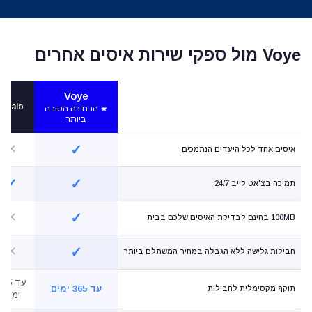
Voye מול ספקי שירות איסים אחרים
Voye
Airalo
★ הבחירה הטובה
ביותר
✕
✓
איסים אחד לכל היעדים הנתמכים
✓
✓
תמיכה בצ'אט לייב 24/7
✕
✓
100MB בחינם לבדיקת האיסים שלכם בבית
✕
✓
חבילות גלישה ללא הגבלה במחיר המשתלם ביותר
עד 65
עד 365 ימים
תוקף מקסימלית לחבילות
ימים