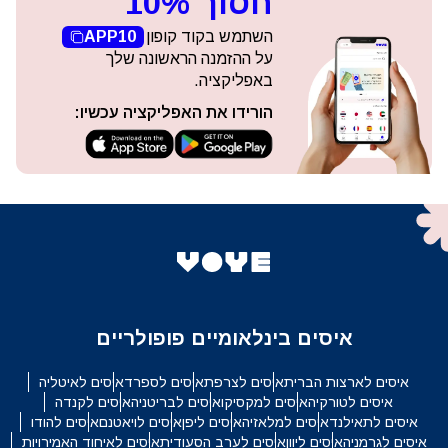
חסוך 10%
השתמש בקוד קופון
APP10
על ההזמנה הראשונה שלך
באפליקציה.
הורידו את האפליקציה עכשיו:
איסים בינלאומיים פופולריים
איסים לארצות הברית
איסים לצרפת
איסים לספרד
איסים לאיטליה
איסים לטורקיה
איסים למקסיקו
איסים לבריטניה
איסים לקנדה
איסים לתאילנד
איסים למלאזיה
איסים ליפן
איסים לויאטנם
איסים להודו
איסים לגרמניה
איסים ליוון
איסים לערב הסעודית
איסים לאיחוד האמירויות