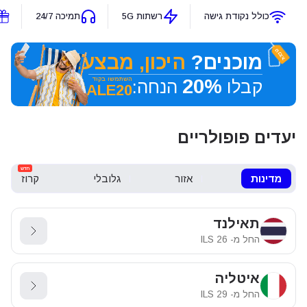
כולל נקודת גישה
רשתות 5G
תמיכה 24/7
מבצע
מוכנים?
היכון, מבצע!
20%
השתמשו בקוד
קבלו
הנחה:
SALE20
יעדים פופולריים
חדש
מדינות
אזור
גלובלי
קרוז
תאילנד
החל מ-
26
ILS
איטליה
החל מ-
29
ILS