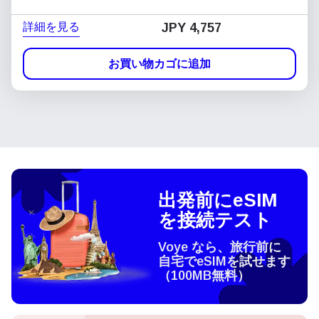
詳細を見る
JPY 4,757
お買い物カゴに追加
出発前にeSIM
を接続テスト
Voye なら、旅行前に
自宅でeSIMを試せます
（100MB無料）