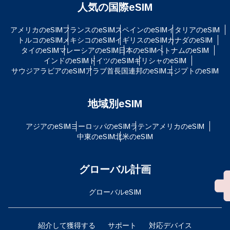
人気の国際eSIM
アメリカのeSIM
フランスのeSIM
スペインのeSIM
イタリアのeSIM
トルコのeSIM
メキシコのeSIM
イギリスのeSIM
カナダのeSIM
タイのeSIM
マレーシアのeSIM
日本のeSIM
ベトナムのeSIM
インドのeSIM
ドイツのeSIM
ギリシャのeSIM
サウジアラビアのeSIM
アラブ首長国連邦のeSIM
エジプトのeSIM
地域別eSIM
アジアのeSIM
ヨーロッパのeSIM
ラテンアメリカのeSIM
中東のeSIM
北米のeSIM
グローバル計画
グローバルeSIM
紹介して獲得する
サポート
対応デバイス