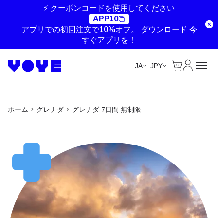
Unlimited Data
Unlimited Data
Unlimited Data
⚡ クーポンコードを使用してください
APP10
アプリでの初回注文で10%オフ。
ダウンロード
今
すぐアプリを！
Cart
マイアカ
JA
JPY
ホーム
グレナダ
グレナダ 7日間 無制限