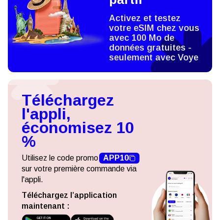
Activez et testez
votre eSIM chez vous
avec 100 Mo de
données gratuites -
seulement avec Voye
Téléchargez
l'appli,
économisez 10
%
Utilisez le code promo
APP10
sur votre première commande via
l'appli.
Téléchargez l’application
maintenant :