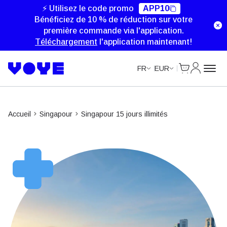
Unlimited Data
Unlimited Data
Unlimited Data
Unlimited Data
⚡ Utilisez le code promo
APP10
Bénéficiez de 10 % de réduction sur votre
première commande via l'application.
Téléchargement
l'application maintenant!
Cart
Mon com
FR
EUR
Accueil
Singapour
Singapour 15 jours illimités