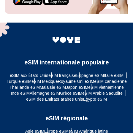
eSIM internationale populaire
eSIM aux États-Unis
eSIM française
Espagne eSIM
Italie eSIM
Turquie eSIM
eSIM Mexique
Royaume-Uni eSIM
eSIM canadienne
Thaïlande eSIM
Malaisie eSIM
Japon eSIM
eSIM vietnamienne
Inde eSIM
Allemagne eSIM
Grèce eSIM
eSIM Arabie Saoudite
eSIM des Émirats arabes unis
Egypte eSIM
eSIM régionale
Asie eSIM
Europe eSIM
eSIM Amérique latine