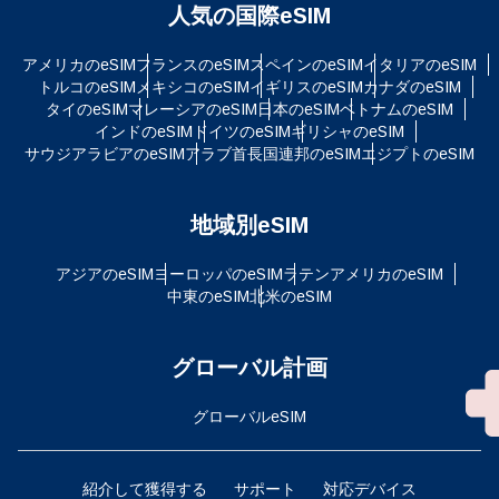
人気の国際eSIM
アメリカのeSIM
フランスのeSIM
スペインのeSIM
イタリアのeSIM
トルコのeSIM
メキシコのeSIM
イギリスのeSIM
カナダのeSIM
タイのeSIM
マレーシアのeSIM
日本のeSIM
ベトナムのeSIM
インドのeSIM
ドイツのeSIM
ギリシャのeSIM
サウジアラビアのeSIM
アラブ首長国連邦のeSIM
エジプトのeSIM
地域別eSIM
アジアのeSIM
ヨーロッパのeSIM
ラテンアメリカのeSIM
中東のeSIM
北米のeSIM
グローバル計画
グローバルeSIM
紹介して獲得する
サポート
対応デバイス