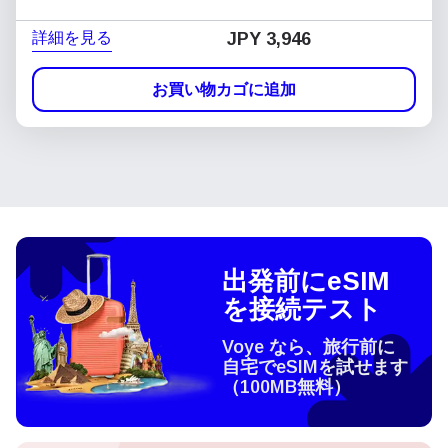
詳細を見る
JPY 3,946
お買い物カゴに追加
出発前にeSIM
を接続テスト
Voye なら、旅行前に
自宅でeSIMを試せます
（100MB無料）