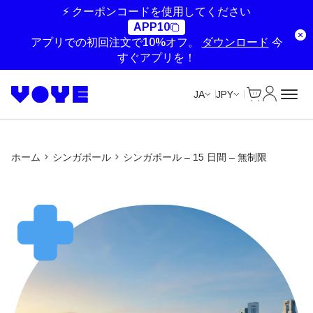
Unlimited Data
Unlimited Data
Unlimited Data
Unlimited Data
⚡ クーポンコードを使用してください
APP10
アプリでの初回注文で10%オフ。
ダウンロード
今
すぐアプリを！
Cart
マイアカ
JA
JPY
ホーム
シンガポール
シンガポール – 15 日間 – 無制限