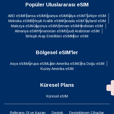
Popüler Uluslararası eSIM
ABD eSIM
Fransa eSIM
İspanya eSIM
İtalya eSIM
Türkiye eSIM
Meksika eSIM
Birleşik Krallık eSIM
Kanada eSIM
Tayland eSIM
Malezya eSIM
Japonya eSIM
Vietnam eSIM
Hindistan eSIM
Almanya eSIM
Yunanistan eSIM
Suudi Arabistan eSIM
Birleşik Arap Emirlikleri eSIM
Mısır eSIM
Bölgesel eSIM'ler
Asya eSIM
Avrupa eSIM
Latin Amerika eSIM
Orta Doğu eSIM
Kuzey Amerika eSIM
Küresel Plans
Küresel eSIM
Referans Ol ve Kazan
Destek
Desteklenen Cihazlar