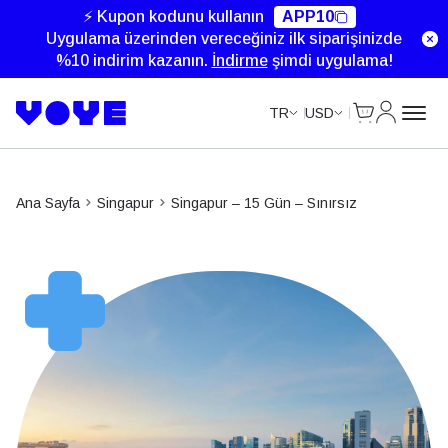
Unlimited Data
Unlimited Data
Unlimited Data
Unlimited Data
⚡ Kupon kodunu kullanın
APP10
Uygulama üzerinden vereceğiniz ilk siparişinizde
%10 indirim kazanın.
İndirme
şimdi uygulama!
Cart
Hesabım
TR
USD
Ana Sayfa
Singapur
Singapur – 15 Gün – Sınırsız