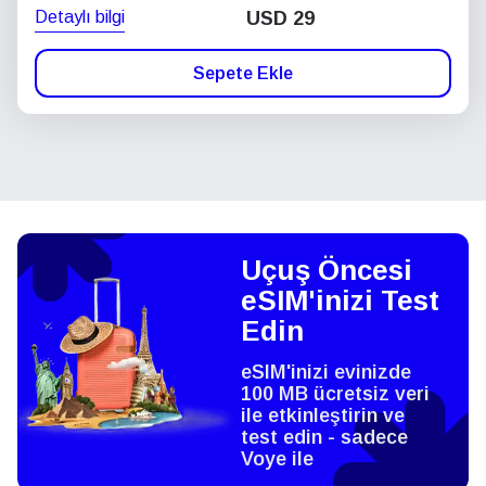
Detaylı bilgi
USD
29
Sepete Ekle
Uçuş Öncesi
eSIM'inizi Test
Edin
eSIM'inizi evinizde
100 MB ücretsiz veri
ile etkinleştirin ve
test edin - sadece
Voye ile