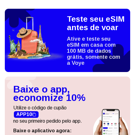
Teste seu eSIM
antes de voar
Ative e teste seu
eSIM em casa com
100 MB de dados
grátis, somente com
a Voye
Baixe o app,
economize 10%
Utilize o código de cupão
APP10
no seu primeiro pedido pelo app.
Baixe o aplicativo agora: