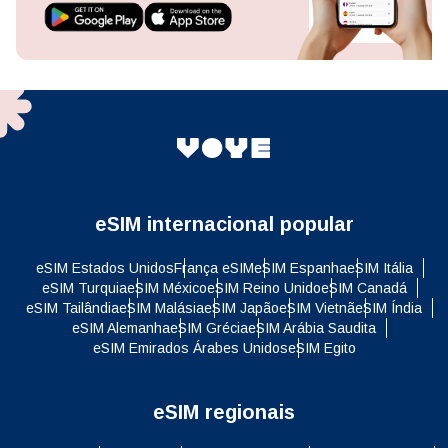
eSIM internacional popular
eSIM Estados Unidos
França eSIM
eSIM Espanha
eSIM Itália
eSIM Turquia
eSIM México
eSIM Reino Unido
eSIM Canadá
eSIM Tailândia
eSIM Malásia
eSIM Japão
eSIM Vietnã
eSIM Índia
eSIM Alemanha
eSIM Grécia
eSIM Arábia Saudita
eSIM Emirados Árabes Unidos
eSIM Egito
eSIM regionais