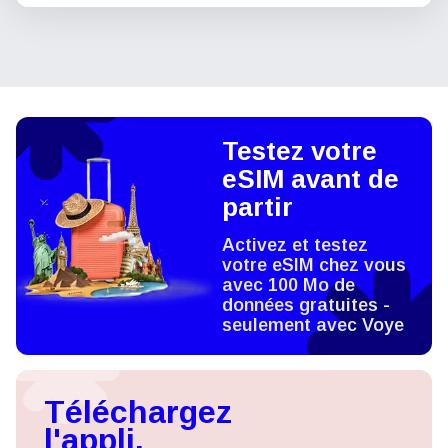
Testez votre
eSIM avant de
partir
Activez et testez
votre eSIM chez vous
avec 100 Mo de
données gratuites -
seulement avec Voye
Téléchargez
l'appli,