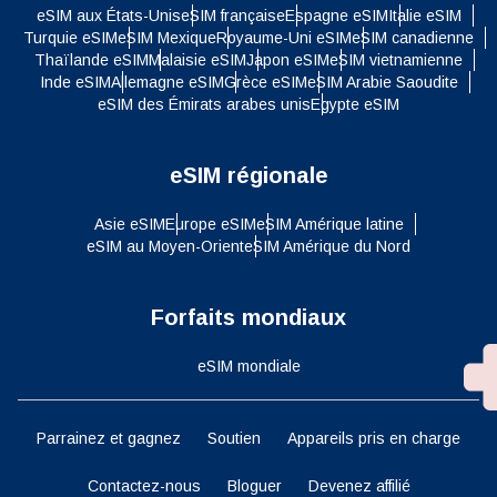
eSIM aux États-Unis
eSIM française
Espagne eSIM
Italie eSIM
Turquie eSIM
eSIM Mexique
Royaume-Uni eSIM
eSIM canadienne
Thaïlande eSIM
Malaisie eSIM
Japon eSIM
eSIM vietnamienne
Inde eSIM
Allemagne eSIM
Grèce eSIM
eSIM Arabie Saoudite
eSIM des Émirats arabes unis
Egypte eSIM
eSIM régionale
Asie eSIM
Europe eSIM
eSIM Amérique latine
eSIM au Moyen-Orient
eSIM Amérique du Nord
Forfaits mondiaux
eSIM mondiale
Parrainez et gagnez
Soutien
Appareils pris en charge
Contactez-nous
Bloguer
Devenez affilié