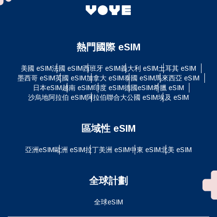
熱門國際 eSIM
美國 eSIM
法國 eSIM
西班牙 eSIM
義大利 eSIM
土耳其 eSIM
墨西哥 eSIM
英國 eSIM
加拿大 eSIM
泰國 eSIM
馬來西亞 eSIM
日本eSIM
越南 eSIM
印度 eSIM
德國eSIM
希臘 eSIM
沙烏地阿拉伯 eSIM
阿拉伯聯合大公國 eSIM
埃及 eSIM
區域性 eSIM
亞洲eSIM
歐洲 eSIM
拉丁美洲 eSIM
中東 eSIM
北美 eSIM
全球計劃
全球eSIM