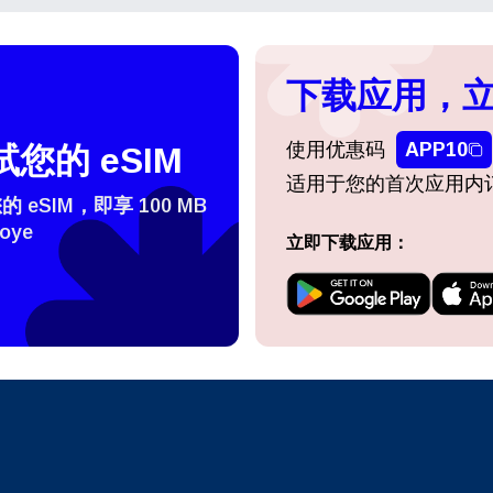
下载应用，立
登录或注册
do I get my eSim?
使用优惠码
APP10
您的 eSIM
继续访问您的账户或在几秒钟内创建一个新账户。
 your eSIM, start by checking if your device supports eSIM
适用于您的首次应用内
eSIM，即享 100 MB
logy. Then, contact your mobile carrier to request an eSIM activ
ill provide you with a QR code or activation details that you ca
oye
继续使用
Apple
立即下载应用：
er in your device settings. Once activated, you can enjoy the ben
M without needing a physical SIM card!
或使用电子邮件继续
择货币：
邮件
择语言：
货币
发送验证码