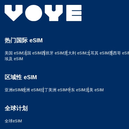
USD
E
SG
热门国际 eSIM
D
JPY 
美国 eSIM
法国 eSIM
西班牙 eSIM
意大利 eSIM
土耳其 eSIM
墨西哥 eSI
埃及 eSIM
ية
THB
区域性 eSIM
亚洲eSIM
欧洲 eSIM
拉丁美洲 eSIM
中东 eSIM
北美 eSIM
IDR
P
全球计划
CAD
全球eSIM
ไ