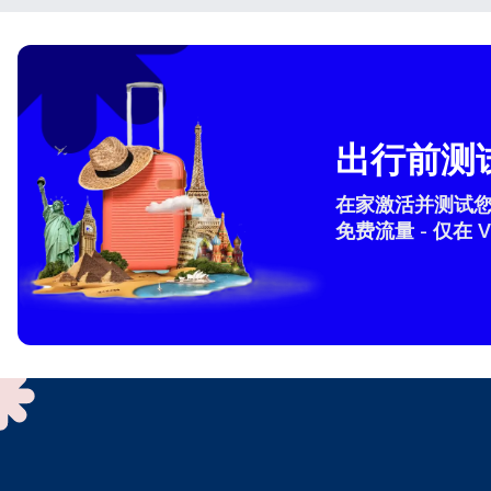
How 
出行前测试
To get
在家激活并测试您的 
techno
They w
免费流量 - 仅在 V
or ent
of eSI
选
电子
选
搜索