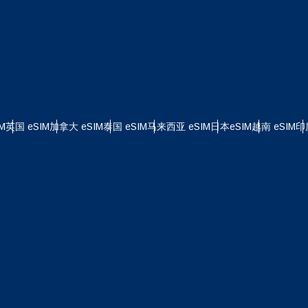
 - 美元
KRW - 南非兰特 (R)
nglish
Español
D - 新加坡元（S$）
TWD - 新台币
eutsch
Français
- 日元 (¥)
EUR - 欧元
M
英国 eSIM
加拿大 eSIM
泰国 eSIM
马来西亚 eSIM
日本eSIM
越南 eSIM
印
עברית
العرب
 - 泰铢
PHP - 菲律宾比索
日本語
한국어
 - 印尼盾
AUD - 澳元（$）
olski
Português
 - 加元（$）
GBP - 英镑 (£)
ทย
Türkçe