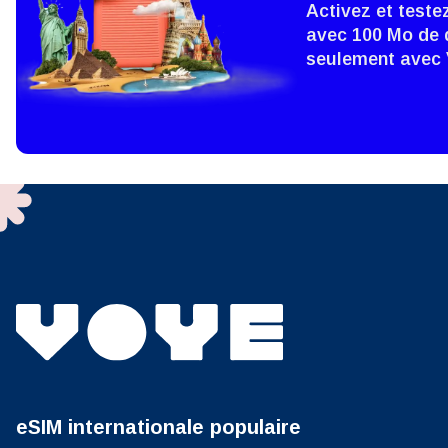
Activez et teste
avec 100 Mo de 
How 
seulement avec
To get
techno
They w
or ent
of eSI
Sél
Adres
Sél
Devise
USD 
eSIM internationale populaire