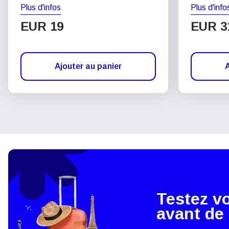
Plus d'infos
Plus d'info
EUR 19
EUR 3
Ajouter au panier
A
Testez v
avant de 