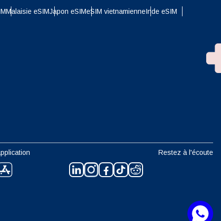
IM
Malaisie eSIM
Japon eSIM
eSIM vietnamienne
Inde eSIM
n
pplication
Restez à l'écoute