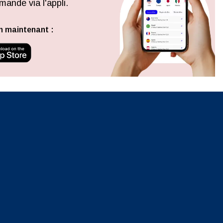
ande via l'appli.
Fermer la fenêtre contextuelle
n maintenant :
ation.
n scan
efits
Fermer la fenêtre contextuelle
Fermer la fenêtre contextuelle