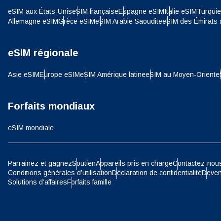
E
eSIM aux États-Unis
eSIM française
Espagne eSIM
Italie eSIM
Turqui
SGD 
Allemagne eSIM
Grèce eSIM
eSIM Arabie Saoudite
eSIM des Émirats 
D
eSIM régionale
JPY 
ية
Asie eSIM
Europe eSIM
eSIM Amérique latine
eSIM au Moyen-Orient
e
THB 
Forfaits mondiaux
IDR 
eSIM mondiale
P
CAD 
Parrainez et gagnez
Soutien
Appareils pris en charge
Contactez-nou
Conditions générales d’utilisation
Déclaration de confidentialité
Deven
ไ
Solutions d’affaires
Forfaits famille
AED 
Unis