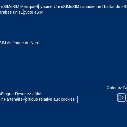
nglish
Español
e eSIM
eSIM Mexique
Royaume-Uni eSIM
eSIM canadienne
Thaïlande eS
- Dollar De Singapour
TWD - Nouveau Dollar De Taïwa
arabes unis
Egypte eSIM
eutsch
Français
- Yen Japonais
EUR - Euro
עברית
العرب
SIM Amérique du Nord
- Baht Thaïlandais
PHP - Peso Philippin
日本語
한국어
- Roupiah Indonésienne
AUD - Dollar Australien
olski
Português
Obtenez l'a
- Dollar Canadien
GBP - Livre Sterling
s
Bloguer
Devenez affilié
ir Partenaire
Politique relative aux cookies
ทย
Türkçe
- Dirham Des Emirats Arabes
ILS - Shekel Israélien
简体中文
繁體中文