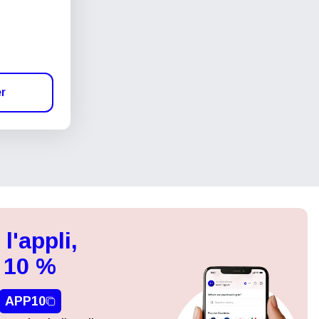
er
l'appli,
 10 %
APP10